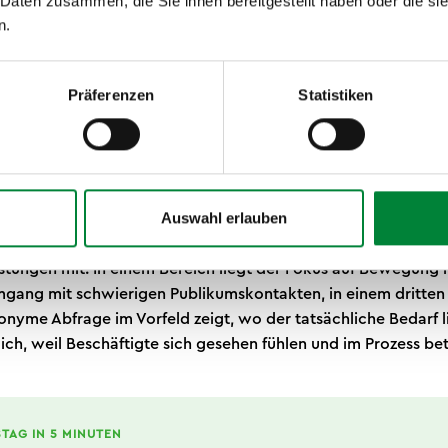
 Daten zusammen, die Sie ihnen bereitgestellt haben oder die s
ch eine Mischung aus Aktivierung, Wissen und Austausch, au
n.
t kommt eine Besonderheit dazu: Ein Teil der Belegschaft kann
Präferenzen
Statistiken
eitsplatz verlassen. Bürgerbüro, Leistungssachbearbeitung,
 erreichbar bleiben. Deshalb funktionieren in Verwaltungen 
: offene Stationen über mehrere Stunden, zu denen Beschäfti
t, kombiniert mit zwei bis drei festen Terminblöcken für Vor
Auswahl erlauben
ftigten früh an der Themenwahl. Sachbearbeitung im Innendie
rbeiten in völlig unterschiedlichen Settings und bringen ent
stungen mit. In einem Bereich liegt der Fokus auf Bewegung i
gang mit schwierigen Publikumskontakten, in einem dritten
onyme Abfrage im Vorfeld zeigt, wo der tatsächliche Bedarf l
ch, weil Beschäftigte sich gesehen fühlen und im Prozess bete
TAG IN 5 MINUTEN