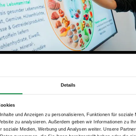
Details
 Formate sich in
Cookies
tungen bewährt hab
nhalte und Anzeigen zu personalisieren, Funktionen für soziale
Website zu analysieren. Außerdem geben wir Informationen zu I
r soziale Medien, Werbung und Analysen weiter. Unsere Partner
alten ihre Wirkung dann, wenn sie Gesundheit nahbar machen.