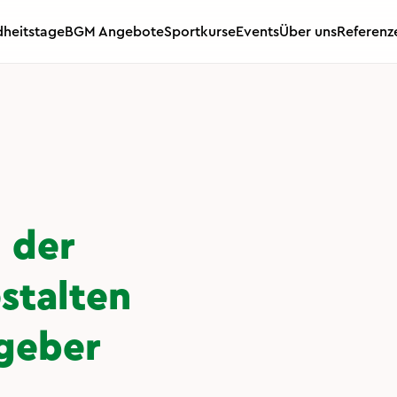
heitstage
BGM Angebote
Sportkurse
Events
Über uns
Referenz
 der
stalten
tgeber