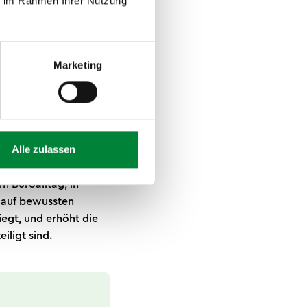
ie im Rahmen Ihrer Nutzung
s der Beschäftigte
 nicht einfach für
Marketing
 Ordnungsamt und
vor allem Formate,
gte kommen, wenn es
träge oder Workshops.
Alle zulassen
nst, Außendienst und
sprechend
m Büroalltag, in
 auf bewussten
iegt, und erhöht die
iligt sind.