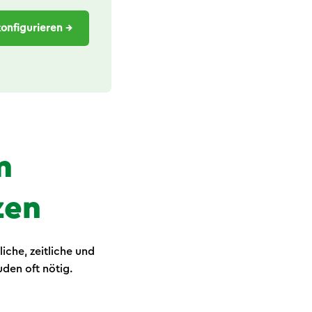
konfigurieren →
m
zen
liche, zeitliche und
den oft nötig.