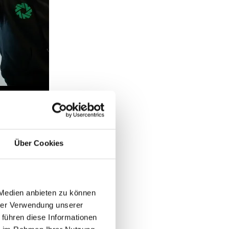
Über Cookies
en
 Medien anbieten zu können
hrer Verwendung unserer
 führen diese Informationen
 Statt eines starren