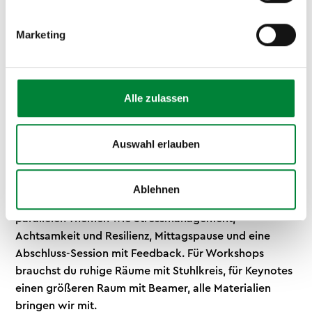
Marketing
Bedarfsanalyse, Ablauf und
Formate
Alle zulassen
Gemeinsam klären wir zuerst, wo dein Team steht und
welche Ziele du verfolgst, etwa Stress senken,
Auswahl erlauben
Resilienz stärken oder die Kommunikation verbessern.
Darauf bauen wir ein maßgeschneidertes Konzept. Ein
typischer Ablauf beim unternehmensweiten Format:
Ablehnen
Keynote zum Einstieg, zwei Workshop-Runden mit
parallelen Themen wie Stressmanagement,
Achtsamkeit und Resilienz, Mittagspause und eine
Abschluss-Session mit Feedback. Für Workshops
brauchst du ruhige Räume mit Stuhlkreis, für Keynotes
einen größeren Raum mit Beamer, alle Materialien
bringen wir mit.