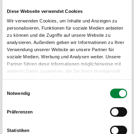
45 Min
Diese Webseite verwendet Cookies
11:45 – 12:00
Individuelles Beratungsangebot
Wir verwenden Cookies, um Inhalte und Anzeigen zu
12:00 – 12:45
Mittagspause
personalisieren, Funktionen für soziale Medien anbieten
12:45 – 13:00
Gemeinsame Mental Health Pause
zu können und die Zugriffe auf unsere Website zu
Durchatmen, Sortieren & Auftanken · 15 Min
analysieren. Außerdem geben wir Informationen zu Ihrer
13:00 – 13:45
Workshop: „Regeneration & Erholung als
Verwendung unserer Website an unsere Partner für
Ressource zur Stressbewältigung“
soziale Medien, Werbung und Analysen weiter. Unsere
45 Min
Partner führen diese Informationen möglicherweise mit
13:45 – 14:00
Individuelles Beratungsangebot
weiteren Daten zusammen, die Sie ihnen bereitgestellt
haben oder die sie im Rahmen Ihrer Nutzung der Dienste
15:00 – 16:00
Schnupperkurs Yoga
gesammelt haben.
60 Min
Einwilligungsauswahl
Notwendig
im Anschluss
Gemeinsamer Tagesausklang mit Feedback &
Reflexion
Präferenzen
Statistiken