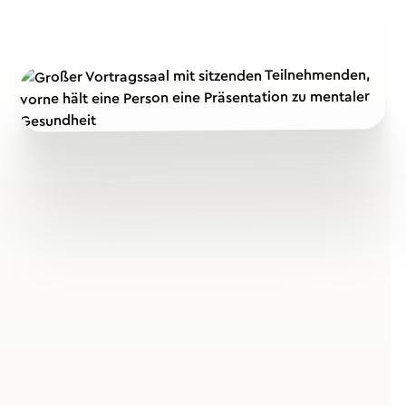
Warum ein Mental-Health-
Gesundheitstag für dein
Unternehmen zählt
Ein Mental-Health-Gesundheitstag schafft Raum für
Aufklärung, Austausch und praxisnahe Impulse, die
deine Mitarbeitenden direkt im Alltag umsetzen
können. Im Mittelpunkt stehen Themen wie
Stressbewältigung, Resilienz, Achtsamkeit und