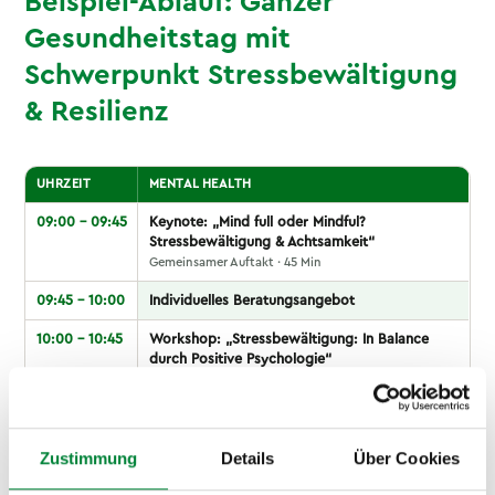
Beispiel-Ablauf: Ganzer
Gesundheitstag mit
Schwerpunkt Stressbewältigung
& Resilienz
UHRZEIT
MENTAL HEALTH
09:00 – 09:45
Keynote: „Mind full oder Mindful?
Stressbewältigung & Achtsamkeit“
Gemeinsamer Auftakt · 45 Min
09:45 – 10:00
Individuelles Beratungsangebot
10:00 – 10:45
Workshop: „Stressbewältigung: In Balance
durch Positive Psychologie“
45 Min
10:45 – 11:00
Individuelles Beratungsangebot
Zustimmung
Details
Über Cookies
11:00 – 11:45
Workshop: „Resilienz & Abgrenzung: Mentale
Stärke für den (Arbeits-)Alltag“