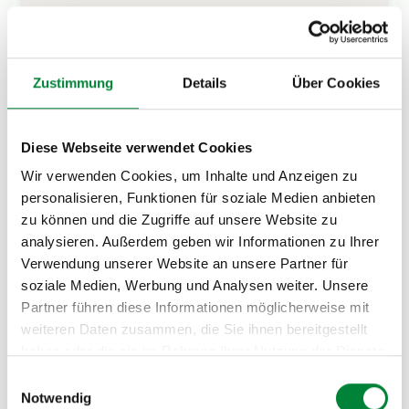
Team stärken
Zustimmung
Details
Über Cookies
Teambuilding-Events, Challenges oder
gemeinsame Erlebnisse
Diese Webseite verwendet Cookies
Wir verwenden Cookies, um Inhalte und Anzeigen zu
personalisieren, Funktionen für soziale Medien anbieten
zu können und die Zugriffe auf unsere Website zu
Azubis & Nachwuchs
analysieren. Außerdem geben wir Informationen zu Ihrer
Onboarding, Gesundheitstage oder Recruiting-
Verwendung unserer Website an unsere Partner für
Events für junge Talente
soziale Medien, Werbung und Analysen weiter. Unsere
Partner führen diese Informationen möglicherweise mit
weiteren Daten zusammen, die Sie ihnen bereitgestellt
haben oder die sie im Rahmen Ihrer Nutzung der Dienste
gesammelt haben.
BGM strategisch aufbauen
Einwilligungsauswahl
Notwendig
Gesundheitsstrategie entwickeln und