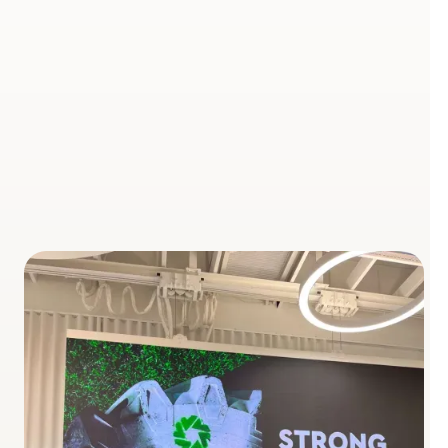
starke & gesunde Teams
Ob kompakter Workshop-Tag, langfristige
strategische Begleitung oder stärkende Teamevents –
wir bieten ein breites Spektrum an Maßnahmen für
kleine und große Unternehmen. Unsere Leistungen
sind praxisnah, flexibel einsetzbar und lassen sich ideal
auf die Bedürfnisse deines Unternehmens anpassen.