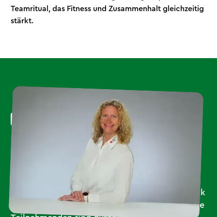
Teamritual, das Fitness und Zusammenhalt gleichzeitig
stärkt.
DRK-Rettungsschule Warendorf
Die Zusammenarbeit mit Strong Partner war
und ist für uns ein echter Gewinn. Besonders
beeindruckt hat uns, wie engagiert und
authentisch das Thema rückenschonendes
Arbeiten im Rettungsdienst sowie die Kinematik
und Gesundheit im Beruf vermittelt wird. Unsere