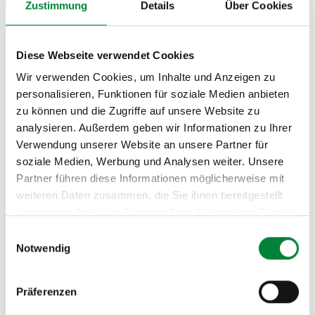
Zustimmung
Details
Über Cookies
Workshops
Diese Webseite verwendet Cookies
Herz-Kreislauf
Wir verwenden Cookies, um Inhalte und Anzeigen zu
Workshop
personalisieren, Funktionen für soziale Medien anbieten
zu können und die Zugriffe auf unsere Website zu
analysieren. Außerdem geben wir Informationen zu Ihrer
Verwendung unserer Website an unsere Partner für
soziale Medien, Werbung und Analysen weiter. Unsere
Workshops
Partner führen diese Informationen möglicherweise mit
weiteren Daten zusammen, die Sie ihnen bereitgestellt
Einsatzkraft
haben oder die sie im Rahmen Ihrer Nutzung der Dienste
Workshop
gesammelt haben.
Einwilligungsauswahl
Notwendig
Präferenzen
Firmenfitness