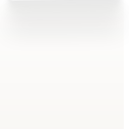
Was ist HIIT und warum
passt es in den
Arbeitsalltag?
Hochintensives Intervalltraining
kurz erklärt
HIIT steht für High Intensity Interval Training. Kurze,
hochintensive Belastungsphasen wechseln sich mit
aktiven Erholungsphasen ab. Typische Intervalle: 20–
40 Sekunden maximale Anstrengung, 10–20 Sekunden
Pause. Der Wechsel aktiviert sowohl aerobe als auch
anaerobe Energiesysteme – Euer Körper lernt,
schneller zu regenerieren und länger durchzuhalten.