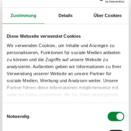
für optimale Betreuung und Gruppendynamik.
Zustimmung
Details
Über Cookies
Der Ablauf: Nach einem 5-minütigen Warm-Up
(Mobilisation, Kreislauf aktivieren) folgt der Hauptteil
mit 4–6 Intervall-Blöcken à 3–5 Übungen – zum
Diese Webseite verwendet Cookies
Beispiel 40 Sekunden Burpees, 20 Sekunden Pause, 40
Wir verwenden Cookies, um Inhalte und Anzeigen zu
Sekunden Mountain Climbers, 20 Sekunden Pause.
personalisieren, Funktionen für soziale Medien anbieten
Nach jedem Block gibt es 60–90 Sekunden aktive
zu können und die Zugriffe auf unsere Website zu
Erholung. Das Cool-Down mit Stretching und
analysieren. Außerdem geben wir Informationen zu Ihrer
bewusstem Atmen rundet die Session ab. Nach 30–45
Verwendung unserer Website an unsere Partner für
Minuten seid Ihr durchgeschwitzt, energiegeladen und
soziale Medien, Werbung und Analysen weiter. Unsere
stolz.
Partner führen diese Informationen möglicherweise mit
weiteren Daten zusammen, die Sie ihnen bereitgestellt
haben oder die sie im Rahmen Ihrer Nutzung der Dienste
gesammelt haben.
Einwilligungsauswahl
Notwendig