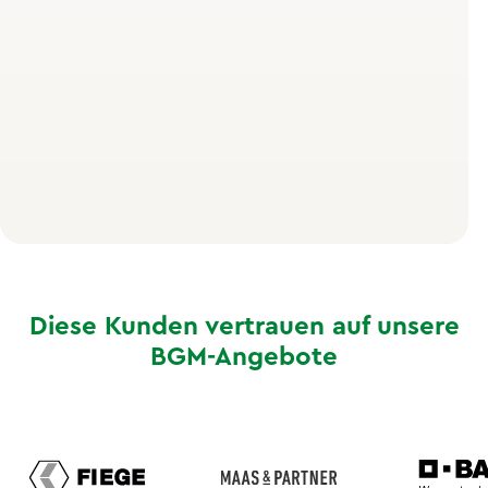
Der entscheidende Vorteil für den Arbeitsalltag: 30
Minuten HIIT erzielen vergleichbare Effekte wie
deutlich längere moderate Ausdauereinheiten. Damit
passt das Training problemlos in eine Mittagspause
oder als After-Work-Session in den Feierabend. Keine
langen Trainingszeiten, keine aufwendige
Vorbereitung – einfach loslegen.
Diese Kunden vertrauen auf unsere
BGM-Angebote