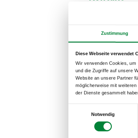
Telefon: 0251 2401170
E-Mail: info@strong-p
Zustimmung
Redaktionell verantw
Diese Webseite verwendet 
Paula Menninghaus, J
Wir verwenden Cookies, um I
und die Zugriffe auf unsere 
Verbraucher­streit­b
Website an unsere Partner fü
möglicherweise mit weiteren
Wir sind nicht bereit 
der Dienste gesammelt habe
Verbraucherschlichtu
Einwilligungsauswahl
Notwendig
Website erstellt von