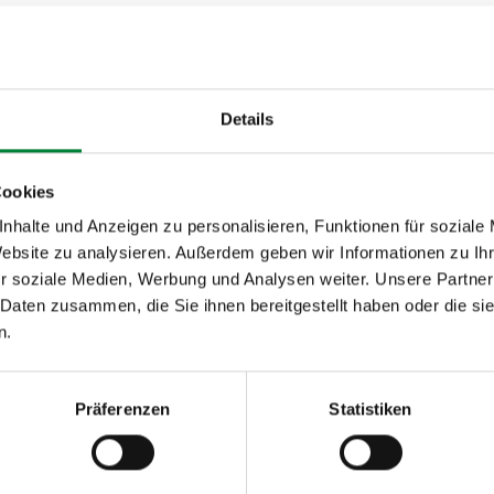
artners.de
Details
ortlich:
Cookies
ohannes Yazigi
nhalte und Anzeigen zu personalisieren, Funktionen für soziale
Website zu analysieren. Außerdem geben wir Informationen zu I
eilegung/Universal­schlichtungs­stelle:
r soziale Medien, Werbung und Analysen weiter. Unsere Partner
 Daten zusammen, die Sie ihnen bereitgestellt haben oder die s
oder verpflichtet, an Streitbeilegungsverfahren vor einer
n.
ngsstelle teilzunehmen.
Präferenzen
Statistiken
webdesign.ms