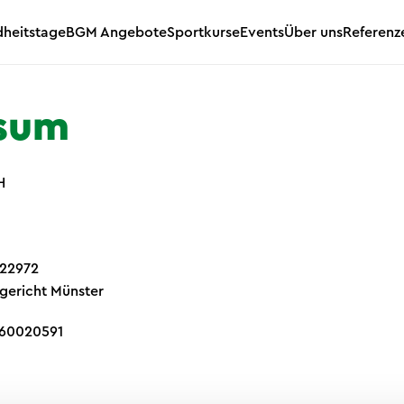
heitstage
BGM Angebote
Sportkurse
Events
Über uns
Referenz
sum
H
 22972
sgericht Münster
460020591