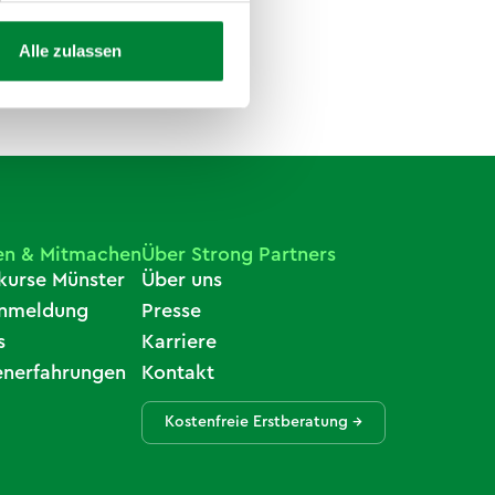
Alle zulassen
en & Mitmachen
Über Strong Partners
kurse Münster
Über uns
anmeldung
Presse
s
Karriere
nerfahrungen
Kontakt
Kostenfreie Erstberatung →