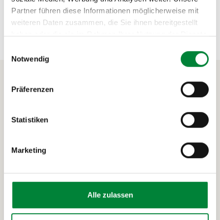
Partner führen diese Informationen möglicherweise mit
weiteren Daten zusammen, die Sie ihnen bereitgestellt
haben oder die sie im Rahmen Ihrer Nutzung der Dienste
gesammelt haben.
Einwilligungsauswahl
Notwendig
Präferenzen
Gesundheitsförderung
made in Münster
Statistiken
Wer steckt hinter Strong Partners? In diesem kurzen
Marketing
Film bekommst du einen Einblick in unsere Arbeit,
unsere Events und das, was uns antreibt.
Alle zulassen