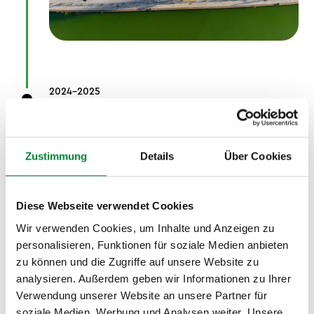
2024-2025
Erfolge
Auszeichnung auf der FIBO, über 35
Zustimmung
Details
Über Cookies
Teammitglieder, weitere gewonnene
Ausschreibungen und Kooperationen mit
Krankenkassen prägen unser Wachstum. Mit
Diese Webseite verwendet Cookies
Formaten wie Networkout.rocks und großen
Wir verwenden Cookies, um Inhalte und Anzeigen zu
Gesundheitsevents fördern wir
personalisieren, Funktionen für soziale Medien anbieten
Mitarbeitendengesundheit, Teamgeist und
zu können und die Zugriffe auf unsere Website zu
Lebensfreude – regional, digital und über
analysieren. Außerdem geben wir Informationen zu Ihrer
Grenzen hinaus.
Verwendung unserer Website an unsere Partner für
soziale Medien, Werbung und Analysen weiter. Unsere