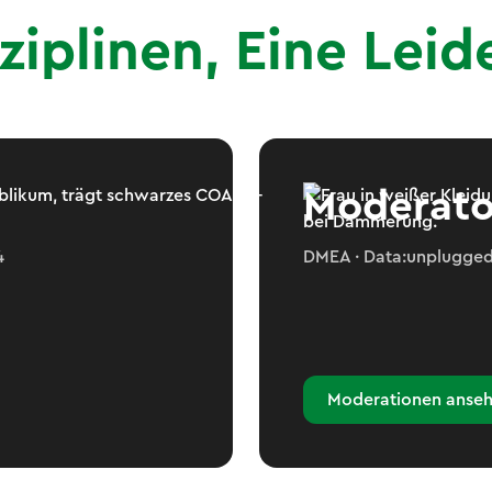
ziplinen, Eine Leid
n
Moderato
4
DMEA · Data:unplugged
Moderationen anseh