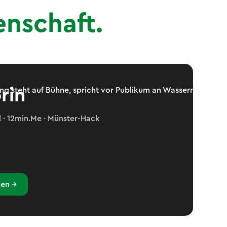
enschaft.
rin
 · 12min.Me · Münster-Hack
en →