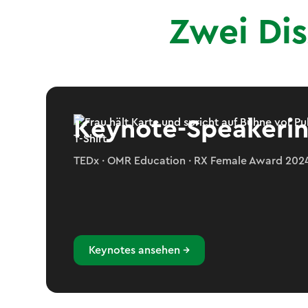
Zwei Dis
Keynote-Speakeri
TEDx · OMR Education · RX Female Award 202
Keynotes ansehen →