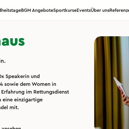
heitstage
BGM Angebote
Sportkurse
Events
Über uns
Referenz
haus
in.
Dx Speakerin und
24 sowie dem Women in
 Erfahrung im Rettungsdienst
 eine einzigartige
del mit.
 ansehen