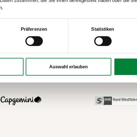
 Daten zusammen, die Sie ihnen bereitgestellt haben oder die s
s Meeting teilte Paula in ihrer Keynote „Wie bleibe ich han
n.
?" konkrete Denkansätze und psychologische Tools, um Prior
setzen.
Präferenzen
Statistiken
AUSGEWÄHLTE KEYNOTE-REFERENZEN
Auswahl erlauben