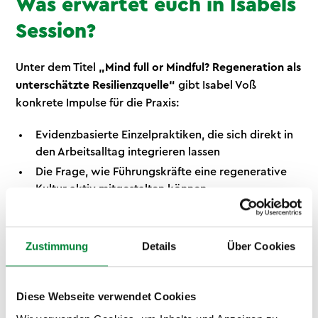
Was erwartet euch in Isabels
Session?
Unter dem Titel
„Mind full or Mindful? Regeneration als
unterschätzte Resilienzquelle“
gibt Isabel Voß
konkrete Impulse für die Praxis:
Evidenzbasierte Einzelpraktiken, die sich direkt in
den Arbeitsalltag integrieren lassen
Die Frage, wie Führungskräfte eine regenerative
Kultur aktiv mitgestalten können
Warum BGM und New Leadership hier
zusammengedacht werden müssen
Zustimmung
Details
Über Cookies
Die Session richtet sich an alle, die im HR arbeiten
oder Verantwortung für Menschen und Teams tragen.
Diese Webseite verwendet Cookies