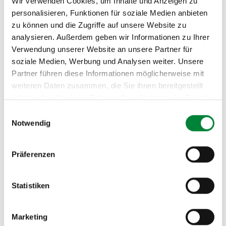
Wir verwenden Cookies, um Inhalte und Anzeigen zu
Wann und wo?
personalisieren, Funktionen für soziale Medien anbieten
zu können und die Zugriffe auf unsere Website zu
📅
21. April 2026, 10:35–11:05 Uhr
analysieren. Außerdem geben wir Informationen zu Ihrer
Verwendung unserer Website an unsere Partner für
💻 Online, im Rahmen des OMR Digital HR Summit (14.–
soziale Medien, Werbung und Analysen weiter. Unsere
23. April 2026)
Partner führen diese Informationen möglicherweise mit
weiteren Daten zusammen, die Sie ihnen bereitgestellt
🎟️ Kostenlos –
hier gehts zur Anmeldung
.
haben oder die sie im Rahmen Ihrer Nutzung der Dienste
gesammelt haben.
Der Summit ist vollständig digital und kostenlos – kein
Einwilligungsauswahl
Notwendig
Weiterbildungsbudget nötig, kein Reiseaufwand.
Präferenzen
Regeneration strukturell
verankern – Strong Partners
Statistiken
unterstützt dabei
Marketing
Isabel Voß ist Mental Health Expertin bei Strong