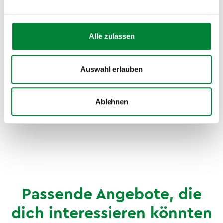
Partners und begleitet Unternehmen dabei, mentale
Gesundheit nicht als Add-on, sondern als
strategischen Bestandteil ihrer Unternehmenskultur zu
Alle zulassen
etablieren. Von Online-Keynotes über Workshops bis
hin zur Strategieberatung im BGM.
Auswahl erlauben
Wenn ihr nach dem Summit tiefer einsteigen wollt: Wir
freuen uns auf eure Anfrage.
Ablehnen
Jetzt Keynote anfragen
Passende Angebote, die
dich interessieren könnten