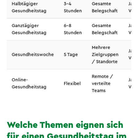
Halbtägiger
3–4
Gesamte
Ja (
Gesundheitstag
Stunden
Belegschaft
V)
Ganztägiger
6–8
Gesamte
Ja (
Gesundheitstag
Stunden
Belegschaft
V)
Mehrere
Ja (
Gesundheitswoche
5 Tage
Zielgruppen
V)
/ Standorte
Remote /
Online-
Ja (
Flexibel
verteilte
Gesundheitstag
V)
Teams
Welche Themen eignen sich
für einen Gesundheitstag im