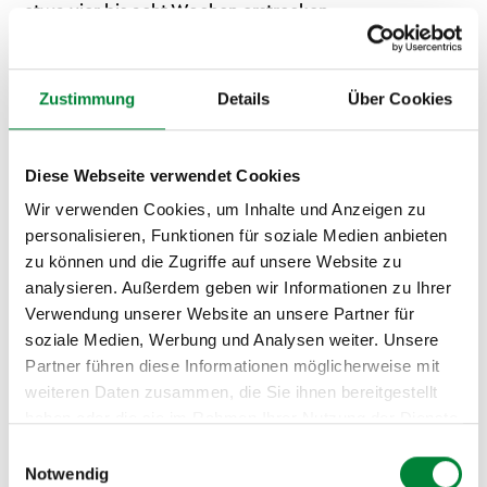
etwa vier bis acht Wochen erstrecken.
Phase 1 – Bedarf erkennen und Ziele definieren.
Was
soll der Gesundheitstag leisten? Sichtbarkeit für das
Zustimmung
Details
Über Cookies
BGM-Programm schaffen, ein konkretes
Gesundheitsthema adressieren oder ein Team-Signal
setzen? Je klarer das Ziel, desto gezielter lässt sich das
Diese Webseite verwendet Cookies
Format wählen. Eine anonyme Kurzbefragung der
Wir verwenden Cookies, um Inhalte und Anzeigen zu
Belegschaft im Vorfeld liefert wertvolle Hinweise auf
personalisieren, Funktionen für soziale Medien anbieten
die relevantesten Themen.
zu können und die Zugriffe auf unsere Website zu
analysieren. Außerdem geben wir Informationen zu Ihrer
Phase 2 – Anbieter anfragen und Konzept abstimmen.
Verwendung unserer Website an unsere Partner für
Ein erfahrener Anbieter wie Strong Partners entwickelt
soziale Medien, Werbung und Analysen weiter. Unsere
auf Basis einer kurzen Briefing-Session ein auf euer
Partner führen diese Informationen möglicherweise mit
Unternehmen zugeschnittenes Konzept: Formate,
weiteren Daten zusammen, die Sie ihnen bereitgestellt
Themen, Ablauf, Referentinnen und Referenten,
haben oder die sie im Rahmen Ihrer Nutzung der Dienste
Raumplanung. Dieser Schritt dauert in der Regel eine
gesammelt haben.
Einwilligungsauswahl
bis zwei Wochen. Zu diesem Schritt gehört die
Notwendig