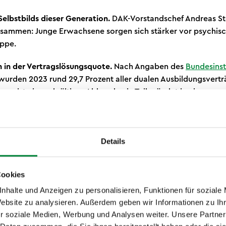
 Selbstbilds dieser Generation.
DAK-Vorstandschef Andreas Sto
ammen: Junge Erwachsene sorgen sich stärker vor psychisc
uppe.
h in der Vertragslösungsquote.
Nach Angaben des
Bundesinsti
urden 2023 rund 29,7 Prozent aller dualen Ausbildungsverträ
sung ist ein endgültiger Abbruch, ein Teil mündet in einen ne
Der Anteil echter Abbrüche liegt nach Einordnung des Zentra
ei etwa 13 Prozent, ein Wert, der sich seit Jahren kaum ver
Details
die Ausbildungspha
Cookies
ers prägend ist
nhalte und Anzeigen zu personalisieren, Funktionen für soziale
Website zu analysieren. Außerdem geben wir Informationen zu I
r soziale Medien, Werbung und Analysen weiter. Unsere Partner
eutet der Berufseinstieg den Verlust gewachsener sozialer S