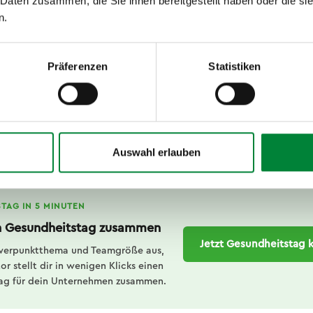
 Daten zusammen, die Sie ihnen bereitgestellt haben oder die s
te Lehrkräfte, feste Tagesabläufe. An ihre Stelle treten neue 
n.
Hierarchien und Leistungserwartungen, die sich von schulisc
 dieser Phase noch keine Strategien für Stressmanagement, 
onflikten entwickelt hat, trägt ein höheres Risiko, die Ausb
Präferenzen
Statistiken
ben.
um Gesundheitsförderung in dieser Phase einen anderen Stell
nden. Es geht nicht nur um Prävention im klassischen Sinn, 
hrend der gesamten weiteren Erwerbsbiografie wirken.
Auswahl erlauben
TAG IN 5 MINUTEN
en Gesundheitstag zusammen
Jetzt Gesundheitstag 
werpunktthema und Teamgröße aus,
r stellt dir in wenigen Klicks einen
ag für dein Unternehmen zusammen.