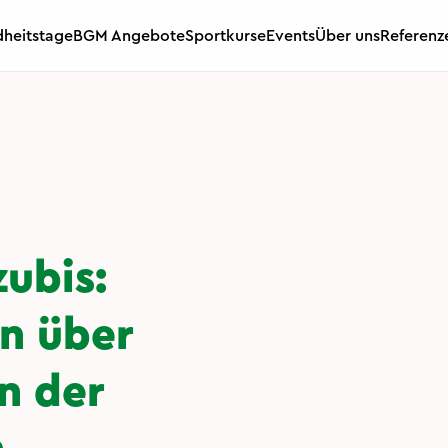
heitstage
BGM Angebote
Sportkurse
Events
Über uns
Referenz
ubis:
n über
n der