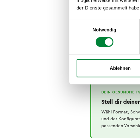
möglicherweise mit weiteren
Schulfreunde, vertrau
der Dienste gesammelt habe
Kollegen, unbekannte 
unterscheiden. Wer in
Einwilligungsauswahl
oder den Umgang mit K
Notwendig
überfordernd zu erle
Das erklärt auch, war
erfahrenen Mitarbeite
von Routinen, die wä
Ablehnen
DEIN GESUNDHEITS
Stell dir dein
Wähl Format, Sch
und der Konfigurato
passenden Vorschl