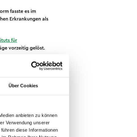
rm fasste es im
hen Erkrankungen als
tuts für
ge vorzeitig gelöst.
uen
lverbands des
bessert.
Über Cookies
se
 Medien anbieten zu können
hrer Verwendung unserer
 führen diese Informationen
trukturen: