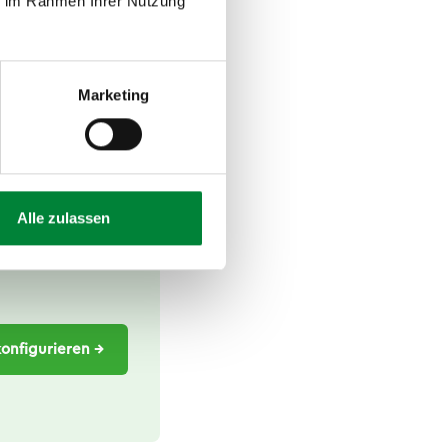
ie im Rahmen Ihrer Nutzung
Kolleginnen und
hen deutlich
Selbstorganisation
ildung als
Marketing
enwert hat als bei
sondern um den Aufbau
Alle zulassen
konfigurieren →