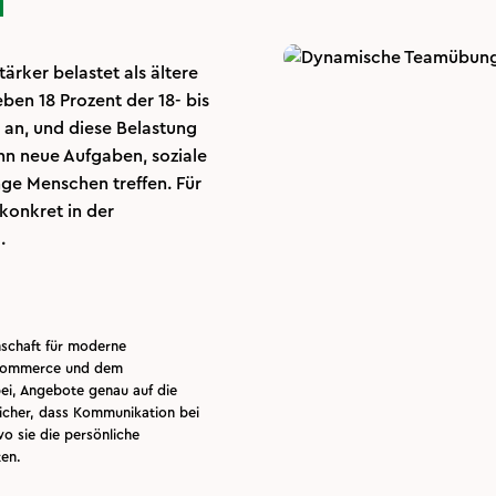
n
ärker belastet als ältere
en 18 Prozent der 18- bis
 an, und diese Belastung
nn neue Aufgaben, soziale
nge Menschen treffen. Für
konkret in der
.
nschaft für moderne
E-Commerce und dem
bei, Angebote genau auf die
sicher, dass Kommunikation bei
wo sie die persönliche
zen.