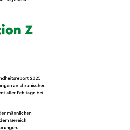
tion Z
dheitsreport 2025
ährigen an chronischen
t aller Fehltage bei
 der männlichen
 dem Bereich
törungen.