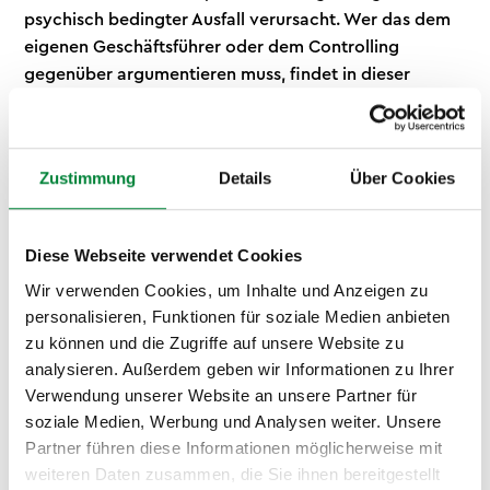
psychisch bedingter Ausfall verursacht. Wer das dem
eigenen Geschäftsführer oder dem Controlling
gegenüber argumentieren muss, findet in dieser
Gegenüberstellung das stärkste Argument.
Einen vollständigen Überblick über Ursachen
Zustimmung
Details
Über Cookies
psychischer Belastung, rechtliche Grundlagen und den
strukturierten Einstieg ins Thema bietet unser
Leitfaden zur mentalen Gesundheit am Arbeitsplatz
.
Diese Webseite verwendet Cookies
Wir verwenden Cookies, um Inhalte und Anzeigen zu
personalisieren, Funktionen für soziale Medien anbieten
zu können und die Zugriffe auf unsere Website zu
analysieren. Außerdem geben wir Informationen zu Ihrer
Verwendung unserer Website an unsere Partner für
soziale Medien, Werbung und Analysen weiter. Unsere
Partner führen diese Informationen möglicherweise mit
weiteren Daten zusammen, die Sie ihnen bereitgestellt