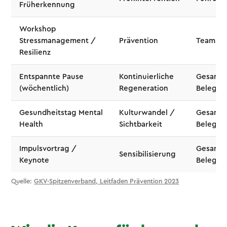
Früherkennung
Workshop
Stressmanagement /
Prävention
Teams
Resilienz
Entspannte Pause
Kontinuierliche
Gesamt
(wöchentlich)
Regeneration
Belegsc
Gesundheitstag Mental
Kulturwandel /
Gesamt
Health
Sichtbarkeit
Belegsc
Impulsvortrag /
Gesamt
Sensibilisierung
Keynote
Belegsc
Quelle:
GKV-Spitzenverband, Leitfaden Prävention 2023