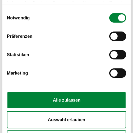
haben oder die sie im Rahmen Ihrer Nutzung der Dienste
KOSTENLOSES HANDOUT
gesammelt haben.
Einwilligungsauswahl
10 BGM-Maßnahmen für mentale
Notwendig
Gesundheit im Vergleich
Welche Formate passen zu welchen
Präferenzen
Unternehmensgrößen und Budgets? Die
Checkliste gibt HR-Verantwortlichen eine direkt
nutzbare Entscheidungsgrundlage.
Statistiken
Jetzt kostenlos herunterladen →
Marketing
Alle zulassen
Häufige Fragen zu psychisch
Auswahl erlauben
bedingten Fehlzeiten und