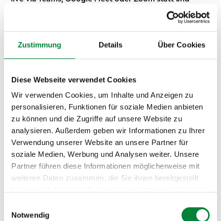
kombiniert Atemtechniken mit mentaler Fokussierung.
Ideal gegen das Nachmittagstief - ohne Vorwissen,
ohne Matten, ohne Aufwand.
Zustimmung
Details
Über Cookies
Diese Webseite verwendet Cookies
Wir verwenden Cookies, um Inhalte und Anzeigen zu
personalisieren, Funktionen für soziale Medien anbieten
zu können und die Zugriffe auf unsere Website zu
analysieren. Außerdem geben wir Informationen zu Ihrer
Verwendung unserer Website an unsere Partner für
soziale Medien, Werbung und Analysen weiter. Unsere
Workshop-Formar: Tiefgang und
Partner führen diese Informationen möglicherweise mit
weiteren Daten zusammen, die Sie ihnen bereitgestellt
nachhaltige Wirkung
haben oder die sie im Rahmen Ihrer Nutzung der Dienste
gesammelt haben.
Einwilligungsauswahl
Wer tiefer einsteigen möchte, bucht unsere
Notwendig
Workshop
-Variante. Hier vermitteln unsere