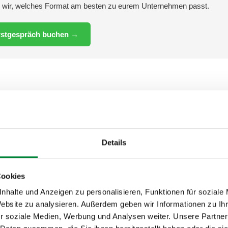
en wir, welches Format am besten zu eurem Unternehmen passt.
rstgespräch buchen →
sten körperlichen Effekte im Üb
stem:
Bewegung erhöht zwar kurzfristig die Herzfrequenz, unte
Details
on von Blutdruck und Blutzuckerspiegel.
ve Pausen senken den Spiegel von Stresshormonen und unters
Cookies
Körpers.
nhalte und Anzeigen zu personalisieren, Funktionen für soziale
eweglichkeit:
Mobilisation für Nacken, Schultern, Arme und
Website zu analysieren. Außerdem geben wir Informationen zu I
n Verspannungen und reduzieren das Risiko von Muskel-Skele
r soziale Medien, Werbung und Analysen weiter. Unsere Partner