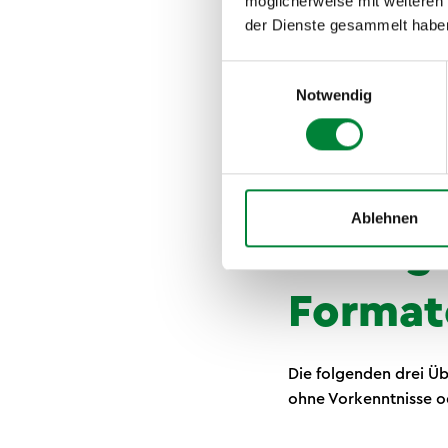
möglicherweise mit weiteren
Atmung:
Gezielte
der Dienste gesammelt habe
den Blutdruck und
Einwilligungsauswahl
Gehirn und Leistu
Notwendig
steigern Kreativi
Stoffwechsel und
fördern regenerat
Ablehnen
Bewegt
Formate
Die folgenden drei Ü
ohne Vorkenntnisse od