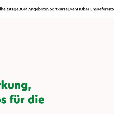
heitstage
BGM Angebote
Sportkurse
Events
Über uns
Referenz
m
rkung,
s für die