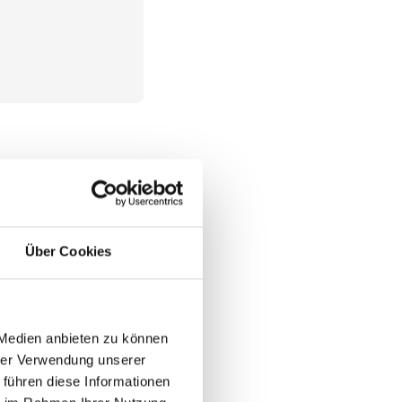
erblick
rstützt langfristig
Über Cookies
tützen die natürliche
 Medien anbieten zu können
 Handgelenke am
hrer Verwendung unserer
tt-Erkrankungen.
 führen diese Informationen