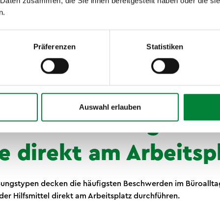
 Daten zusammen, die Sie ihnen bereitgestellt haben oder die s
 Atemübungen während der bewegten Pause beruhigen das 
n.
 stärken die Herzgesundheit.
ngsfähigkeit:
Kurze Bewegungspausen fördern die Durchblutu
Präferenzen
Statistiken
tät und erleichtern neue Denk- und Lösungsprozesse.
Immunsystem
:
Bewegte Pausen am Arbeitsplatz regen die 
ive Prozesse im Körper.
Auswahl erlauben
e Pause Übungen: Dr
 direkt am Arbeitsp
bungstypen decken die häufigsten Beschwerden im Büroalltag
er Hilfsmittel direkt am Arbeitsplatz durchführen.