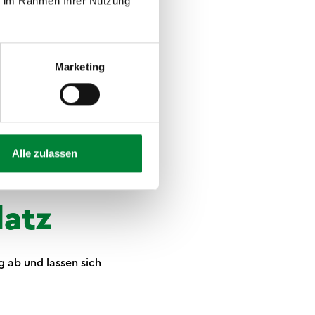
ie im Rahmen Ihrer Nutzung
Nervensystem, senken
ng des Gehirns,
Marketing
Verdauung an und
Alle zulassen
ei
latz
 ab und lassen sich