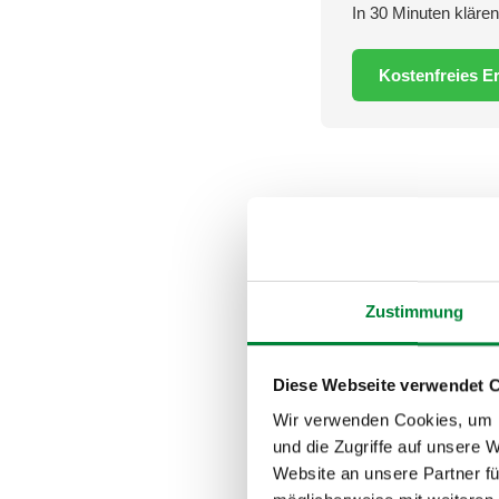
In 30 Minuten klär
Kostenfreies E
Die wichtig
Herz-Kreislauf-Sy
Zustimmung
aber die Regulati
Stressabbau:
Akti
Diese Webseite verwendet 
Entspannung des 
Wir verwenden Cookies, um I
Muskulatur und B
und die Zugriffe auf unsere 
Arbeitsplatz löse
Website an unsere Partner fü