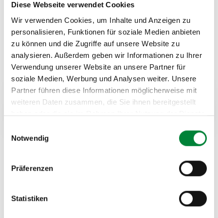
Diese Webseite verwendet Cookies
Wir verwenden Cookies, um Inhalte und Anzeigen zu
personalisieren, Funktionen für soziale Medien anbieten
zu können und die Zugriffe auf unsere Website zu
analysieren. Außerdem geben wir Informationen zu Ihrer
Verwendung unserer Website an unsere Partner für
soziale Medien, Werbung und Analysen weiter. Unsere
Partner führen diese Informationen möglicherweise mit
So integrierst du aktive
weiteren Daten zusammen, die Sie ihnen bereitgestellt
Pausen in deinen
haben oder die sie im Rahmen Ihrer Nutzung der Dienste
gesammelt haben.
Arbeitsalltag
Einwilligungsauswahl
Notwendig
Timing und Formate: Allein oder
Präferenzen
im Team
Die WHO empfiehlt in ihren Physical Activity
Statistiken
Guidelines, sitzende Tätigkeiten regelmäßig zu