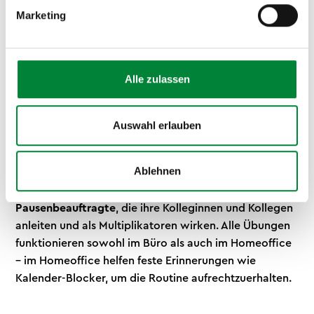
unterbrechen. Ideal sind alle 60 bis 90 Minuten eine
Marketing
aktive Pause von 5 bis 15 Minuten. Entscheidend ist
dabei nicht die Länge der einzelnen Einheit, sondern
dass Bewegung überhaupt fest im Arbeitsalltag
verankert wird. Ein strukturiertes wöchentliches
Alle zulassen
Format schafft genau diese Verbindlichkeit und sorgt
dafür, dass aktive Pausen nicht im Tagesgeschäft
verschwinden.
Auswahl erlauben
Gemeinsame Pausenzeiten im Team motivieren,
Ablehnen
schaffen Verbindlichkeit und stärken den
Zusammenhalt. In unseren
BGM
-Projekten schulen wir
Pausenbeauftragte
, die ihre Kolleginnen und Kollegen
anleiten und als Multiplikatoren wirken. Alle Übungen
funktionieren sowohl im Büro als auch im Homeoffice
– im Homeoffice helfen feste Erinnerungen wie
Kalender-Blocker, um die Routine aufrechtzuerhalten.