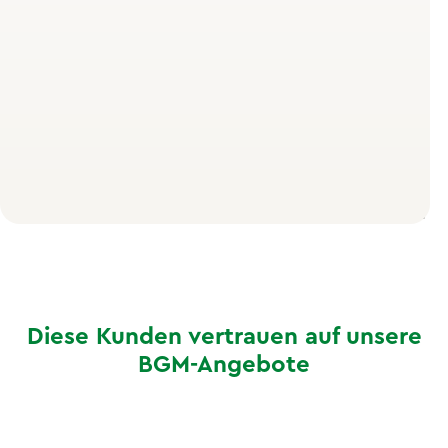
Der Begriff
bewegte Pause
wird synonym verwendet
und ist besonders im Kontext der betrieblichen
Gesundheitsförderung gebräuchlich. Beide Begriffe
meinen dasselbe: kurze, strukturierte
Bewegungseinheiten, die du ohne Umziehen oder
Equipment direkt am Arbeitsplatz durchführen kannst.
Schon 5–10 Minuten reichen aus, um Verspannungen zu
lösen und deine Leistungsfähigkeit spürbar zu steigern.
Diese Kunden vertrauen auf unsere
BGM-Angebote