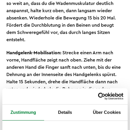
so weit an, dass du die Wadenmuskulatur deutlich
anspannst, halte kurz oben, dann langsam wieder
absenken. Wiederhole die Bewegung 15 bis 20 Mal.
Fördert die Durchblutung in den Beinen und beugt
dem Schweregefühl vor, das durch langes Sitzen
entsteht.
Handgelenk-Mobilisation:
Strecke einen Arm nach
vorne, Handfläche zeigt nach oben. Ziehe mit der
anderen Hand die Finger sanft nach unten, bis du eine
Dehnung an der Innenseite des Handgelenks spürst.
Halte 15 Sekunden, drehe die Handfläche dann nach
unten und wiederhole die Dehnung in die andere
Richtung. Wechsle danach die Seite. Beugt
Überlastungsschmerzen vor, die durch langes Tippen
und Mausbewegungen entstehen.
Zustimmung
Details
Über Cookies