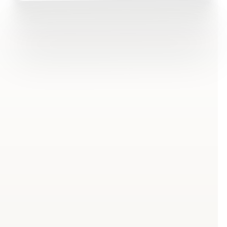
Was ist eine aktive Pause
und warum lohnt sie sich?
Aktive vs. passive Pause – der
entscheidende Unterschied
Eine aktive Pause unterscheidet sich grundlegend von
der klassischen Kaffeepause oder dem Griff zum
Smartphone. Während passive Pausen zwar
Ablenkung bieten, bleibt dein Körper in derselben
Position – meist sitzend. Die aktive Pause hingegen
bringt Bewegung in deinen Arbeitsalltag: Gezielte
Dehn-, Mobilisations- und Kräftigungsübungen
aktivieren deine Muskulatur, fördern die Durchblutung
und geben deinem Kreislauf einen Impuls.