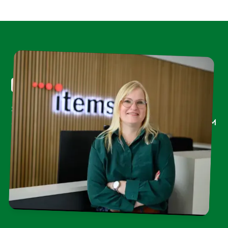
Items GmbH & Co. KG
Seitdem wir mit Strong Partners zusammen
arbeiten, hat sich spürbar etwas verändert. BGM
wird jetzt ‘GROß’ geschrieben und ist ein fester
Bestandteil unseres Arbeitsalltags. Wir freuen
uns auf die weitere Zusammenarbeit.
Ulrike Kroos