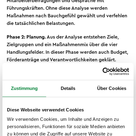
Mitarbeiterbefragungen und Gespräche mit
Führungskräften. Ohne diese Analyse werden
Maßnahmen nach Bauchgefühl gewählt und verfehlen
die tatsächlichen Belastungen.
Phase 2: Planung.
Aus der Analyse entstehen Ziele,
Zielgruppen und ein Maßnahmenmix über die vier
Handlungsfelder. In dieser Phase werden auch Budget,
Förderanträge und Verantwortlichkeiten geklärt.
Bewährt hat sich ein Steuerkreis aus
Geschäftsführung, HR und Mitarbeitendenvertretung.
Zustimmung
Details
Über Cookies
Phase 3: Umsetzung.
Die Maßnahmen starten,
idealerweise mit einem sichtbaren Auftakt wie einem
Gesundheitstag, der das Thema im Unternehmen
Diese Webseite verwendet Cookies
verankert, gefolgt von kontinuierlichen Formaten.
Kommunikation ist in dieser Phase der Erfolgsfaktor,
Wir verwenden Cookies, um Inhalte und Anzeigen zu
personalisieren, Funktionen für soziale Medien anbieten
denn das beste Angebot wirkt nicht, wenn es niemand
zu können und die Zugriffe auf unsere Website zu
kennt.