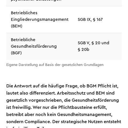
Betriebliches
Pfl
Eingliederungsmanagement
SGB IX, § 167
Wo
(BEM)
Aus
Betriebliche
SGB V, § 20 und
Fre
Gesundheitsförderung
§ 20b
fö
(BGF)
Eigene Darstellung auf Basis der gesetzlichen Grundlagen
Die Antwort auf die häufige Frage, ob BGM Pflicht ist,
lautet also differenziert. Arbeitsschutz und BEM sind
gesetzlich vorgeschrieben, die Gesundheitsförderung
ist freiwillig. Wer nur die Pflichtbausteine erfüllt,
betreibt aber noch kein Gesundheitsmanagement,
sondern Compliance. Der strategische Nutzen entsteht