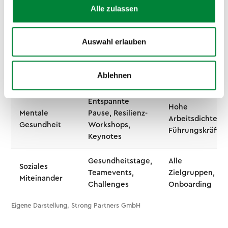
Bewegung
Firmenfitness,
Alle zulassen
Produktion
Lauf-Events
Auswahl erlauben
Workshops,
Alle
Lunch & Learn,
Ernährung
Zielgruppen,
Meal-Prep-
Schichtdienst
Ablehnen
Impulse
Entspannte
Hohe
Mentale
Pause, Resilienz-
Arbeitsdichte,
Gesundheit
Workshops,
Führungskräfte
Keynotes
Gesundheitstage,
Alle
Soziales
Teamevents,
Zielgruppen,
Miteinander
Challenges
Onboarding
Eigene Darstellung, Strong Partners GmbH