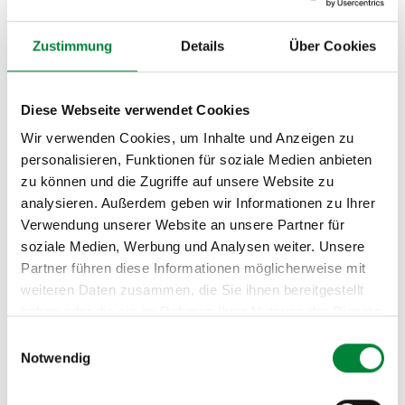
Zustimmung
Details
Über Cookies
So läuft dein Workshop
Diese Webseite verwendet Cookies
mit Strong Partners ab
Wir verwenden Cookies, um Inhalte und Anzeigen zu
personalisieren, Funktionen für soziale Medien anbieten
Spezial-Formate für jede
zu können und die Zugriffe auf unsere Website zu
analysieren. Außerdem geben wir Informationen zu Ihrer
Zielgruppe
Verwendung unserer Website an unsere Partner für
soziale Medien, Werbung und Analysen weiter. Unsere
Nicht jede Zielgruppe hat die gleichen Bedürfnisse.
Partner führen diese Informationen möglicherweise mit
Deshalb bieten wir spezifische Formate: Unsere
Azubi-
weiteren Daten zusammen, die Sie ihnen bereitgestellt
Workshops
wie „Next Chapter!" oder der
haben oder die sie im Rahmen Ihrer Nutzung der Dienste
Zuckerfallen-Workshop sprechen gezielt junge
gesammelt haben.
Einwilligungsauswahl
Menschen an und vermitteln Gesundheitskompetenz
Notwendig
von Anfang an. Für
Führungskräfte
gibt es Trainings zu
gesunder Führung, die zeigen, wie Vorgesetzte ihre