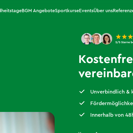
heitstage
BGM Angebote
Sportkurse
Events
Über uns
Referenz
Kostenfre
vereinba
Unverbindlich & 
Fördermöglichkei
Innerhalb von 4