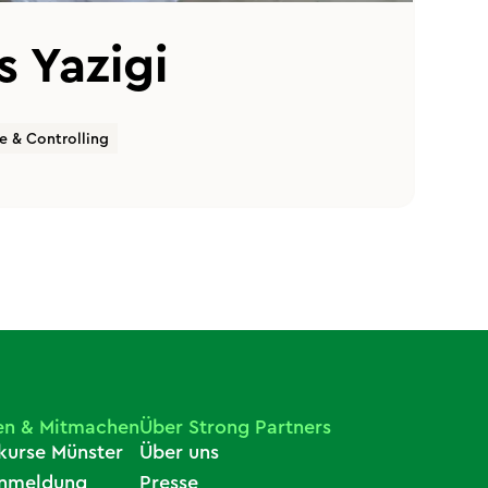
 Yazigi
e & Controlling
en & Mitmachen
Über Strong Partners
kurse Münster
Über uns
anmeldung
Presse