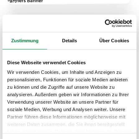
Formate, Zielgruppen und
Organisation
Zustimmung
Details
Über Cookies
Für alle geeignet – Ohne
Stigmatisierung
Diese Webseite verwendet Cookies
Wir verwenden Cookies, um Inhalte und Anzeigen zu
Unser Workshop richtet sich ausdrücklich an alle
personalisieren, Funktionen für soziale Medien anbieten
Mitarbeitenden – unabhängig vom aktuellen
zu können und die Zugriffe auf unsere Website zu
Gesundheitszustand. Prävention funktioniert am
analysieren. Außerdem geben wir Informationen zu Ihrer
besten, wenn sie universell und inklusiv ist. Niemand
Verwendung unserer Website an unsere Partner für
soll das Gefühl bekommen, einen „Kranken-Stempel“
soziale Medien, Werbung und Analysen weiter. Unsere
aufgedrückt zu bekommen. Stattdessen stärken wir
Partner führen diese Informationen möglicherweise mit
die Gesundheitskompetenz des gesamten Teams.
weiteren Daten zusammen, die Sie ihnen bereitgestellt
Jeder kann von den Ernährungstipps profitieren, jeder
haben oder die sie im Rahmen Ihrer Nutzung der Dienste
lernt etwas über versteckte Zucker, jeder nimmt