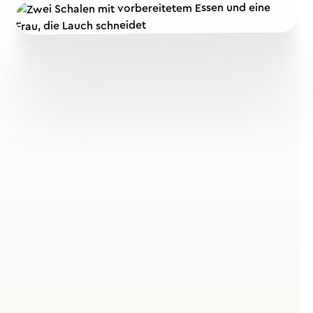
Warum Diabetes-
Prävention im
Unternehmen?
Typ-2-Diabetes in Deutschland –
Eine vermeidbare Volkskrankheit
Über 8 Millionen Menschen in Deutschland leben laut
Robert Koch-Institut mit Diabetes – Tendenz steigend.
Die Mehrheit der Neuerkrankungen betrifft Typ-2-
Diabetes, der stark durch den Lebensstil beeinflusst
wird. Ernährung, Bewegung und Stressmanagement