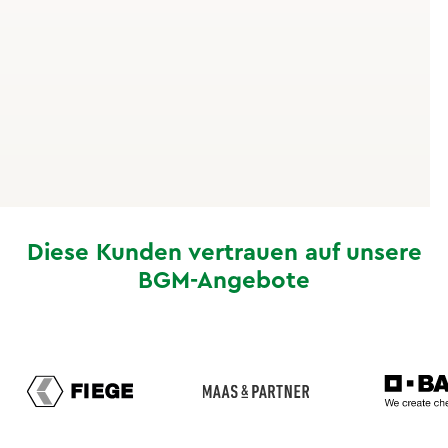
sind zentrale Hebel – und genau hier setzt betriebliche
Prävention an. Wer rechtzeitig gegensteuert, kann das
persönliche Risiko deutlich senken. Im Betrieb erreicht
ihr eure Mitarbeitenden dort, wo sie einen Großteil
ihrer Zeit verbringen, und schafft ein Umfeld, das
gesunde Entscheidungen erleichtert.
Diese Kunden vertrauen auf unsere
BGM-Angebote