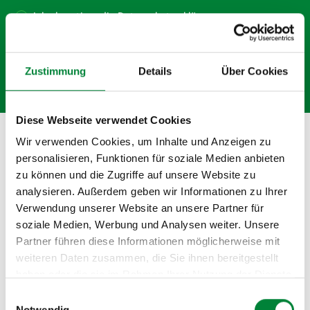
Ich akzeptiere die
Datenschutzerklärung.
Zustimmung
Details
Über Cookies
Diese Webseite verwendet Cookies
Wir verwenden Cookies, um Inhalte und Anzeigen zu
personalisieren, Funktionen für soziale Medien anbieten
Deine starken Partner
zu können und die Zugriffe auf unsere Website zu
analysieren. Außerdem geben wir Informationen zu Ihrer
Verwendung unserer Website an unsere Partner für
soziale Medien, Werbung und Analysen weiter. Unsere
Partner führen diese Informationen möglicherweise mit
weiteren Daten zusammen, die Sie ihnen bereitgestellt
haben oder die sie im Rahmen Ihrer Nutzung der Dienste
gesammelt haben.
Paula Menninghaus
Einwilligungsauswahl
Notwendig