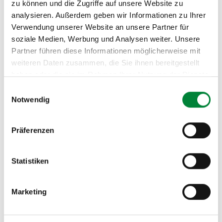
zu können und die Zugriffe auf unsere Website zu
nächsten verfügbaren Terminen bei Strong Partners.
analysieren. Außerdem geben wir Informationen zu Ihrer
Alle Kurse finden Indoor in Münster statt. Die genaue
Verwendung unserer Website an unsere Partner für
Location und Adresse findest Du bei der Buchung im
soziale Medien, Werbung und Analysen weiter. Unsere
Kurskalender
.
Partner führen diese Informationen möglicherweise mit
weiteren Daten zusammen, die Sie ihnen bereitgestellt
haben oder die sie im Rahmen Ihrer Nutzung der Dienste
gesammelt haben.
Einwilligungsauswahl
Notwendig
Präferenzen
Probe­trai­ning buchen
Statistiken
Such Dir im Kurskalender Deinen Wunschtermin
aus und sei beim nächsten Body HIIT in Münster
dabei. Dein erstes Probetraining ist komplett
Marketing
kostenlos – wir freuen uns auf Dich!
Jetzt
kostenloses Probetraining buchen