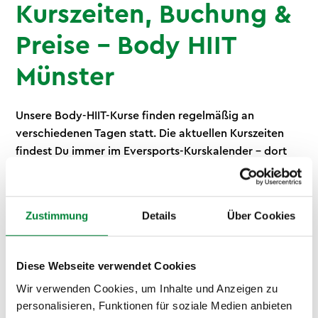
Kurszeiten, Buchung &
Preise – Body HIIT
Münster
Unsere Body-HIIT-Kurse finden regelmäßig an
verschiedenen Tagen statt. Die aktuellen Kurszeiten
findest Du immer im Eversports-Kurskalender – dort
siehst Du auf einen Blick, welche Termine verfügbar
sind, und kannst direkt buchen. Für die Buchung hast
Du mehrere Optionen: Hol Dir eine 10er-Stempelkarte,
Zustimmung
Details
Über Cookies
wenn Du flexibel bleiben willst, oder sicher Dir ein
Monats-Abo für regelmäßiges Training. Du hast bereits
eine Mitgliedschaft bei Urban Sports Club, Hansefit,
Diese Webseite verwendet Cookies
eGym Wellpass oder Wellhub? Dann kannst Du Body
Wir verwenden Cookies, um Inhalte und Anzeigen zu
HIIT in Münster direkt darüber buchen – ohne Extra-
personalisieren, Funktionen für soziale Medien anbieten
Vertrag. Schau einfach in Deiner App nach den