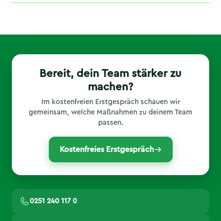
Zeit haben, aber trotzdem ein vollständiges
Ja! Strong Partners ist Partner von Urban Sports
Ganzkörper-Workout wollen.
Club, Hansefit, eGym Wellpass und Wellhub. Du
buchst Deinen HIIT-Kurs einfach über Deine
bestehende Mitgliedschaft. Alternativ buchst Du
direkt über die Eversports App oder holst Dir
eine 10er-Stempelkarte.
Bereit, dein Team stärker zu
machen?
Im kostenfreien Erstgespräch schauen wir
gemeinsam, welche Maßnahmen zu deinem Team
passen.
Kostenfreies Erstgespräch
0251 240 117 0