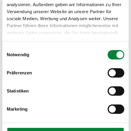
analysieren. Außerdem geben wir Informationen zu Ihrer
Verwendung unserer Website an unsere Partner für
soziale Medien, Werbung und Analysen weiter. Unsere
Partner führen diese Informationen möglicherweise mit
weiteren Daten zusammen, die Sie ihnen bereitgestellt
Probe­trai­ning buchen
haben oder die sie im Rahmen Ihrer Nutzung der Dienste
gesammelt haben.
Einwilligungsauswahl
Dein erstes Training ist gratis – schnapp Dir jetzt
Notwendig
Deinen Platz und erlebe, wie gut sich
Auspowern anfühlt. Kostenloses Probetraining
Präferenzen
buchen und direkt loslegen. Auch buchbar über
Urban Sports Club, Hansefit, eGym Wellpass
und Wellhub.
Statistiken
Dein Probetraining wartet auf dich!
Marketing