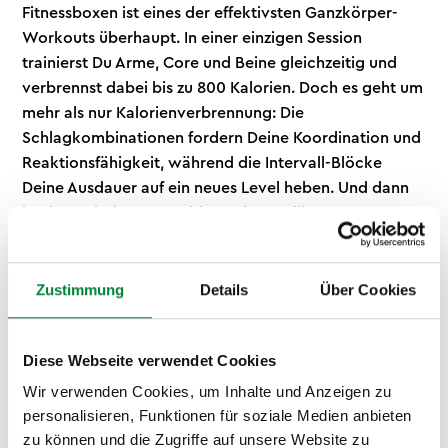
Fitnessboxen ist eines der effektivsten Ganzkörper-
Workouts überhaupt. In einer einzigen Session
trainierst Du Arme, Core und Beine gleichzeitig und
verbrennst dabei bis zu 800 Kalorien. Doch es geht um
mehr als nur Kalorienverbrennung: Die
Schlagkombinationen fordern Deine Koordination und
Reaktionsfähigkeit, während die Intervall-Blöcke
Deine Ausdauer auf ein neues Level heben. Und dann
ist da noch der Stressabbau – kontrolliertes
Auspowern am Sandsack ist besser als jede
Meditation. Mit jeder Einheit lernst Du echte
Boxtechnik, spürst Fortschritt und baust
Zustimmung
Details
Über Cookies
Selbstvertrauen auf. Fitnessboxen ergänzt sich
übrigens perfekt mit unserem
Run&Fit Lauftraining
für
Diese Webseite verwendet Cookies
noch mehr Ausdauer oder mit
Yoga in Münster
als
Ausgleich für Körper und Geist.
Wir verwenden Cookies, um Inhalte und Anzeigen zu
personalisieren, Funktionen für soziale Medien anbieten
zu können und die Zugriffe auf unsere Website zu