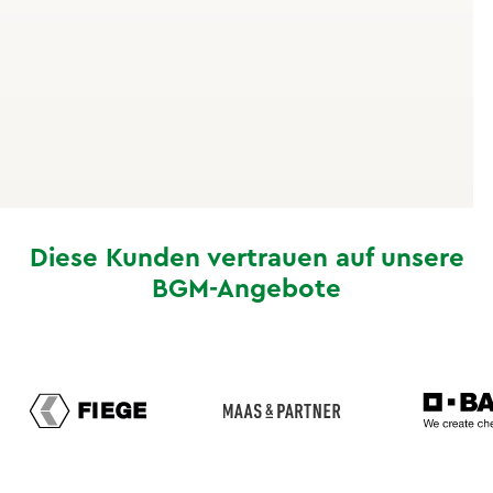
etwa 20 Gramm Zucker, ein Fruchtjoghurt bringt es
auf 15 bis 20 Gramm. Wer morgens ein fertiges Müsli
isst, mittags in der Kantine eine Sauce wählt und
nachmittags einen Smoothie trinkt, hat die
Tagesempfehlung längst überschritten.
Diese Kunden vertrauen auf unsere
BGM-Angebote