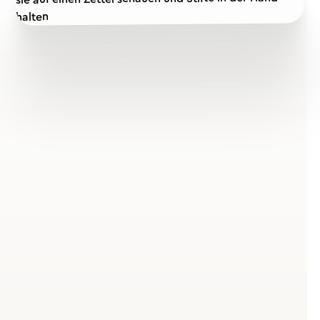
Warum versteckter
Zucker ein Problem ist
Zucker begleitet uns überall im Alltag – oft ohne dass
wir es merken. Viele Produkte, die „gesund" wirken,
enthalten überraschend viel versteckten Zucker. Die
Deutsche Gesellschaft für Ernährung (DGE) empfiehlt
maximal 50 Gramm freien Zucker pro Tag. Die
Weltgesundheitsorganisation (WHO) rät sogar zu
maximal 25 Gramm täglich.
Der Großteil dieses Zuckers stammt nicht aus dem
Zuckerstreuer, sondern versteckt sich in verarbeiteten
Lebensmitteln. Ein Glas Orangensaft enthält bereits