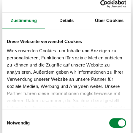
Wissen allein reicht nicht – nachhaltige Veränderung
braucht Strategie. Wir beleuchten die Psychologie des
Zustimmung
Details
Über Cookies
Heißhungers und zeigen bewährte Methoden:
schrittweise Reduktion statt radikaler Verzicht,
gemeinsame Challenges im Team, gesunde Snacks am
Diese Webseite verwendet Cookies
Arbeitsplatz bereitstellen. Wenn die Kantine mitzieht,
Wir verwenden Cookies, um Inhalte und Anzeigen zu
die Führungskraft Vorbild ist und das Team sich
personalisieren, Funktionen für soziale Medien anbieten
gegenseitig motiviert, gelingt die Umstellung
zu können und die Zugriffe auf unsere Website zu
nachhaltig.
analysieren. Außerdem geben wir Informationen zu Ihrer
Verwendung unserer Website an unsere Partner für
soziale Medien, Werbung und Analysen weiter. Unsere
Partner führen diese Informationen möglicherweise mit
weiteren Daten zusammen, die Sie ihnen bereitgestellt
haben oder die sie im Rahmen Ihrer Nutzung der Dienste
gesammelt haben.
Einwilligungsauswahl
Notwendig