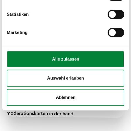
Follow-up
Statistiken
Ein guter
Workshop
endet nicht nach dem letzten Tag.
Bei Strong Partners gehört ein Follow-up nach vier bis
Marketing
sechs Wochen zum Konzept – als Online-Session oder
Check-in-Call. Du erhältst ein Workbook mit Übungen
für die Praxis und kannst bei Bedarf optionale
Coaching-Calls buchen. Unser Ziel ist dauerhafte
Alle zulassen
Verhaltensänderung, nicht nur ein kurzfristiger
Motivations-Kick. Deshalb arbeiten wir mit messbaren
Auswahl erlauben
Zielen, konkreten Umsetzungsplänen und
regelmäßigen Reflexionsschleifen.
Ablehnen