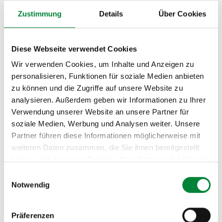
Zustimmung
Details
Über Cookies
Wir bieten verschiedene Workshop-Formate an:
kompakte Impulssessions, Intensiv-Workshops oder
mehrteilige Online-Sessions. Alle Formate sind
Diese Webseite verwendet Cookies
interaktiv gestaltet – keine Frontalveranstaltungen,
Wir verwenden Cookies, um Inhalte und Anzeigen zu
sondern praxisnahe Trainings, in denen du mit deinen
personalisieren, Funktionen für soziale Medien anbieten
echten Herausforderungen arbeitest. Jedes Konzept
zu können und die Zugriffe auf unsere Website zu
wird individuell an eure Unternehmenskultur
analysieren. Außerdem geben wir Informationen zu Ihrer
angepasst: Was bei einem Start-up funktioniert, passt
Verwendung unserer Website an unsere Partner für
nicht zwingend zu einem Produktionsunternehmen.
soziale Medien, Werbung und Analysen weiter. Unsere
Partner führen diese Informationen möglicherweise mit
weiteren Daten zusammen, die Sie ihnen bereitgestellt
haben oder die sie im Rahmen Ihrer Nutzung der Dienste
gesammelt haben.
Einwilligungsauswahl
Notwendig
Nachhaltige Wirkung durch
Präferenzen