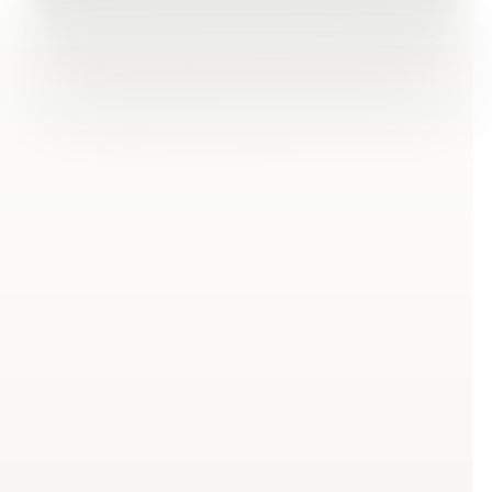
Was ist ein
Selbstmanagement
Workshop?
Ein Selbstmanagement Workshop geht über
klassisches Zeitmanagement hinaus. Während
Zeitmanagement sich primär auf Planungstechniken
und Terminorganisation konzentriert, umfasst
Selbstmanagement die bewusste Steuerung deiner
Energie, deiner Werte und deiner langfristigen Ziele.
Du lernst nicht nur, wie du deine To-Do-Liste
abarbeitest, sondern wie du die richtigen Aufgaben
zur richtigen Zeit angehst – und dabei gesund bleibst.