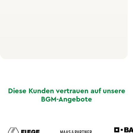
Für wen eignet sich ein
Selbstmanagement Seminar?
Du arbeitest ständig Überstunden, hast aber das
Gefühl, nicht wirklich voranzukommen? Du jonglierst
mit mehreren Projekten gleichzeitig ohne klare
Priorisierung? Du fühlst dich fremdgesteuert durch E-
Mails, Meetings und spontane Anfragen?
Diese Kunden vertrauen auf unsere
BGM-Angebote