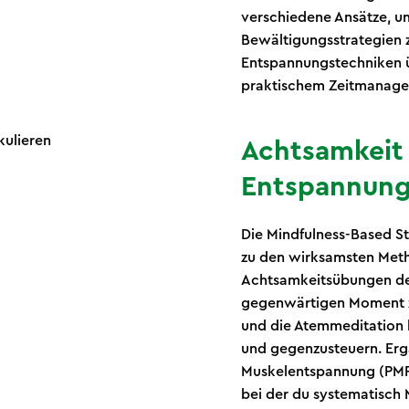
verschiedene Ansätze, um
Bewältigungsstrategien z
Entspannungstechniken ü
praktischem Zeitmanag
Achtsamkeit
Entspannung
Die Mindfulness-Based S
zu den wirksamsten Metho
Achtsamkeitsübungen de
gegenwärtigen Moment z
und die Atemmeditation h
und gegenzusteuern. Ergä
Muskelentspannung (PMR)
bei der du systematisch