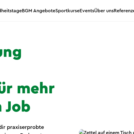
heitstage
BGM Angebote
Sportkurse
Events
Über uns
Referenz
ung
für mehr
m Job
dir praxiserprobte