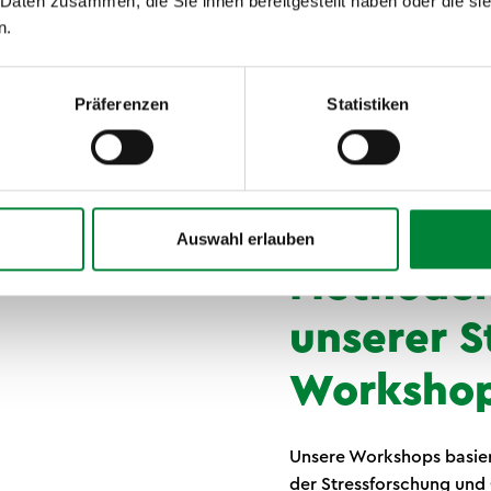
 Daten zusammen, die Sie ihnen bereitgestellt haben oder die s
und Format individuell
n.
Präferenzen
Statistiken
Auswahl erlauben
Methoden
unserer S
Worksho
Unsere Workshops basier
der Stressforschung und