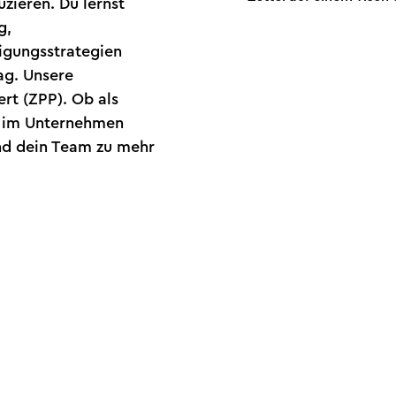
uzieren. Du lernst
g,
igungsstrategien
ag. Unsere
ert (ZPP). Ob als
r im Unternehmen
und dein Team zu mehr