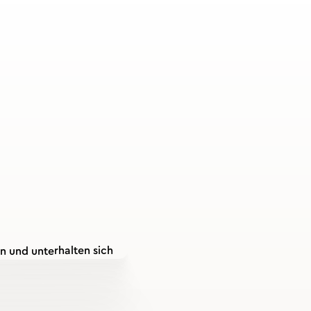
Was ist e
Stressbew
Worksho
Ein Stressbewältigungs-W
du lernst, Stress im Arbe
zu bewältigen. Anders a
unsere Workshops theore
Du erfährst, wie Stress 
Reaktionen er auslöst un
identifizierst.