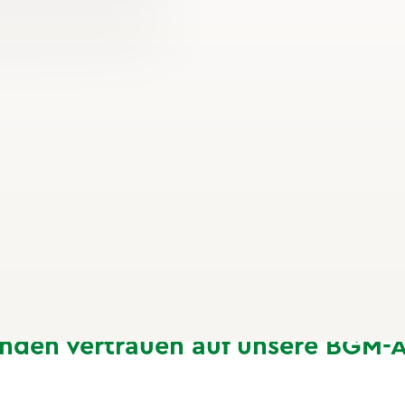
Für wen eign
Unsere Stressbewältigun
Zielgruppen: Führungskrä
führen möchten, Teams, 
wollen, und Einzelperson
möchten. Gerade im Kon
sind Stressbewältigungs-
stressbedingter Erkrank
unden vertrauen auf unsere BGM-