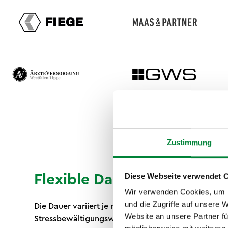
Zustimmung
Diese Webseite verwendet 
Flexible Dauer je nach Zie
Wir verwenden Cookies, um I
und die Zugriffe auf unsere 
Die Dauer variiert je nach Bedarf: Unser Standard-F
Website an unsere Partner fü
Stressbewältigungsworkshop sind ein bis zwei Stun