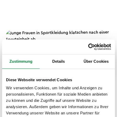
So läuft die Organisation für
Zustimmung
Details
Über Cookies
euer Unternehmen
Diese Webseite verwendet Cookies
Flexibel buchbar: Inhouse oder
Wir verwenden Cookies, um Inhalte und Anzeigen zu
outdoor
personalisieren, Funktionen für soziale Medien anbieten
zu können und die Zugriffe auf unsere Website zu
Der Workshop passt sich an eure Gegebenheiten an.
analysieren. Außerdem geben wir Informationen zu Ihrer
Ihr habt einen Besprechungsraum und ein
Verwendung unserer Website an unsere Partner für
Außengelände? Perfekt – wir kommen zu euch. Ihr