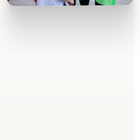
Warum klassische
Trainingsansätze in den
Wechseljahren oft nicht
mehr greifen
Hormone verändern, wie der
Körper auf Bewegung reagiert
Mit den hormonellen Umstellungen der Wechseljahre
verändert sich auch der Stoffwechsel.
Trainingsmethoden, die früher zuverlässig funktioniert
haben, zeigen plötzlich weniger Wirkung. Das führt bei
vielen Frauen zu Verunsicherung und dem Gefühl, den