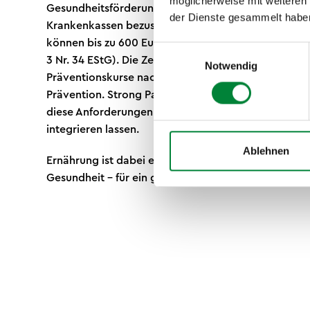
möglicherweise mit weiteren
Gesundheitsförderung (BGF) und nach § 20 SGB V f
der Dienste gesammelt habe
Krankenkassen bezuschussen entsprechende Angeb
können bis zu 600 Euro pro Mitarbeitenden jährlich s
Einwilligungsauswahl
3 Nr. 34 EStG). Die Zentrale Prüfstelle Prävention (ZPP
Notwendig
Präventionskurse nach den Qualitätskriterien des G
Prävention. Strong Partners bietet krankenkassenzer
diese Anforderungen erfüllen und sich nahtlos in 
integrieren lassen.
Ablehnen
Ernährung ist dabei ein zentraler Baustein neben 
Gesundheit – für ein ganzheitliches
Gesundheitsma