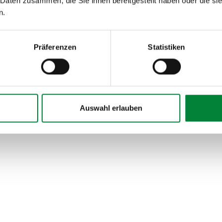
 Daten zusammen, die Sie ihnen bereitgestellt haben oder die s
ördefähig.
n.
ote, und Arbeitgeber
teuerfrei investieren (§
) zertifiziert
Präferenzen
Statistiken
KV-Leitfadens
tifizierte Formate, die
dein bestehendes BGM
Auswahl erlauben
Bewegung und mentaler
nagement
, das wirkt.