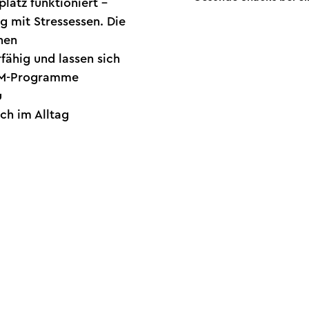
latz funktioniert –
 mit Stressessen. Die
hen
fähig und lassen sich
BGM-Programme
u
ich im Alltag