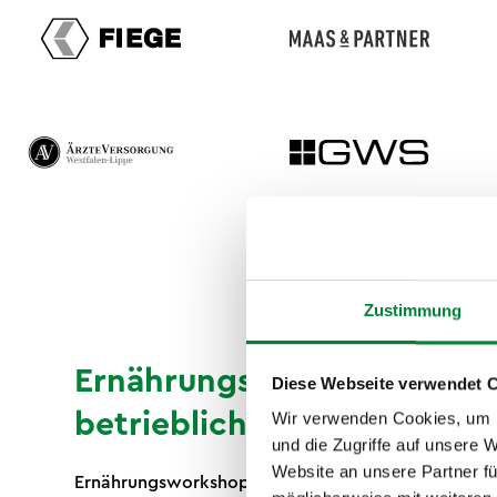
Zustimmung
Ernährungsworkshops als T
Diese Webseite verwendet 
betrieblichen Gesundheit
Wir verwenden Cookies, um I
und die Zugriffe auf unsere 
Website an unsere Partner fü
Ernährungsworkshops sind eine anerkannte Maßnah