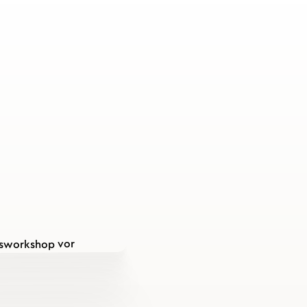
Warum ge
am Arbeit
Wer sich ausgewogen ernä
mit mehr Energie in den 
Grundlage für körperlich
nachhaltiges Wohlbefinden
anders aus: Schnelle Sna
am Nachmittag und unreg
vieler Mitarbeitender.
Ernährung, L
Fehlzeiten