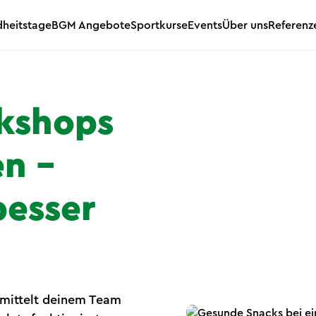
heitstage
BGM Angebote
Sportkurse
Events
Über uns
Referenz
kshops
n –
besser
mittelt deinem Team