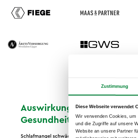
Zustimmung
Auswirkungen von Schlafma
Diese Webseite verwendet 
Wir verwenden Cookies, um I
Gesundheit
und die Zugriffe auf unsere 
Website an unsere Partner fü
Schlafmangel schwächt dein Immunsystem, erhöht 