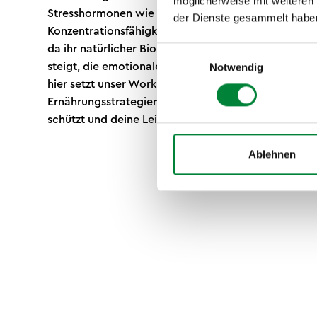
möglicherweise mit weiteren
Stresshormonen wie Cortisol und beeinträchtigt de
der Dienste gesammelt habe
Konzentrationsfähigkeit massiv. Besonders Schichta
da ihr natürlicher Biorhythmus dauerhaft gestört wir
Einwilligungsauswahl
steigt, die emotionale Belastbarkeit sinkt, die Lebe
Notwendig
hier setzt unser Workshop an: Wir zeigen dir, wie d
Ernährungsstrategien und Schlafhygiene-Maßnahm
schützt und deine Leistungsfähigkeit zurückgewinns
Ablehnen