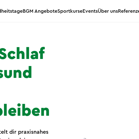
heitstage
BGM Angebote
Sportkurse
Events
Über uns
Referenz
Schlaf
sund
bleiben
elt dir praxisnahes