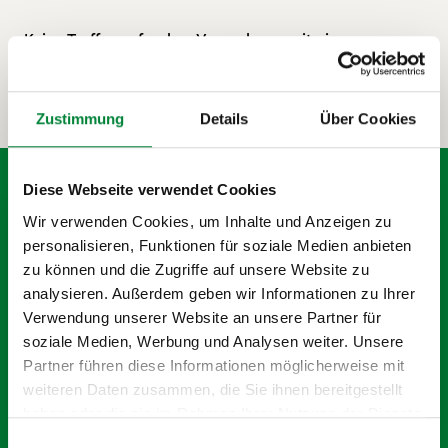
Keine Treffer gefunden. Versuche es mit einem
anderen Suchbegriff.
Zustimmung
Details
Über Cookies
Diese Webseite verwendet Cookies
Wir verwenden Cookies, um Inhalte und Anzeigen zu
Bereit, dein Team stärker zu
personalisieren, Funktionen für soziale Medien anbieten
machen?
zu können und die Zugriffe auf unsere Website zu
Im kostenfreien Erstgespräch schauen wir
analysieren. Außerdem geben wir Informationen zu Ihrer
gemeinsam, welche Maßnahmen zu deinem Team
Verwendung unserer Website an unsere Partner für
passen.
soziale Medien, Werbung und Analysen weiter. Unsere
Partner führen diese Informationen möglicherweise mit
Kostenfreies Erstgespräch
weiteren Daten zusammen, die Sie ihnen bereitgestellt
haben oder die sie im Rahmen Ihrer Nutzung der Dienste
gesammelt haben.
Einwilligungsauswahl