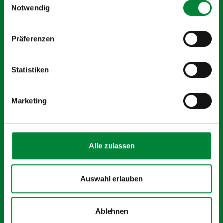
Notwendig
0251 240 117 0
Präferenzen
info@strong-partners.de
Hafengrenzweg 3, 48155 Münster
Statistiken
Marketing
BGM-ANGEBOTE
ERLEBEN & MITMACHEN
Gesundheitstage
Sportkurse Münster
Alle zulassen
Bewegte Pause
Kursanmeldung
Workshops
Events
Auswahl erlauben
BGM-Beratung
Kundenerfahrungen
Keynotes & Vorträge
Blog
Ablehnen