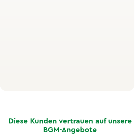
Das Fundament bildet das Salutogenese-Modell des
Medizinsoziologen Aaron Antonovsky. Seine zentrale
Frage: Was hält Menschen gesund, selbst unter
widrigen Umständen? Die Antwort liegt in drei
Faktoren: Verstehbarkeit (Ich verstehe, was mit mir
passiert), Handhabbarkeit (Ich habe Werkzeuge, um
damit umzugehen) und Sinnhaftigkeit (Ich sehe einen
Sinn in meinem Tun). Genau hier setzt unser Vortrag an
– mit dem Ziel, dir konkrete Handlungskompetenzen
mitzugeben, Warnsignale frühzeitig zu erkennen und
im Arbeitsalltag bewusst Ressourcen zu aktivieren.
Diese Kunden vertrauen auf unsere
BGM-Angebote