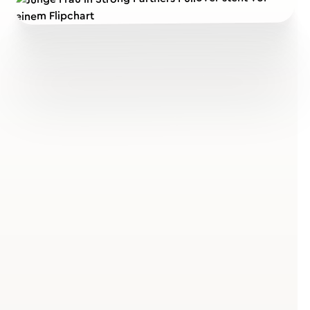
Was ist ein Vortrag zu
Stressresilienz?
Definition und Ziele
Stressresilienz bezeichnet deine psychische
Widerstandsfähigkeit gegenüber Belastungen – die
Fähigkeit, auch in stürmischen Zeiten handlungsfähig
zu bleiben und gestärkt aus Krisen hervorzugehen. Ein
Vortrag zu Stressresilienz geht über klassische Stress-
Vorträge hinaus: Statt nur Symptome zu bekämpfen,
aktiviert er deine inneren Ressourcen und zeigt dir,
wie du langfristig widerstandsfähiger wirst.