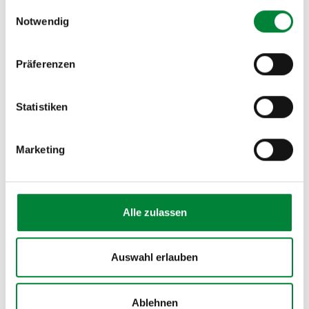
gesammelt haben.
Belastungen parallel auftreten
Einwilligungsauswahl
Notwendig
Teams im Homeoffice
ohne klare Grenze zwischen
Arbeit und Freizeit
Mitarbeitende im Außendienst
mit
Präferenzen
unregelmäßigen Strukturen und hohem Reisestress
Unternehmen
, die einen Einstieg ins betriebliche
Statistiken
Gesundheitsmanagement suchen und mit einem
breiten Impuls beginnen möchten
Marketing
Für spezifische Zielgruppen wie Führungskräfte, Azubis
oder Schichtarbeitende passen wir Inhalte und
Beispiele individuell an.
Alle zulassen
Auswahl erlauben
Ablehnen