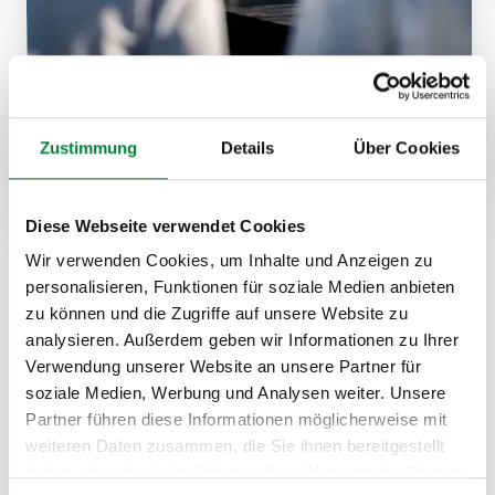
Zustimmung
Details
Über Cookies
Für welche Teams und
Branchen eignet sich der
Diese Webseite verwendet Cookies
Vortrag?
Wir verwenden Cookies, um Inhalte und Anzeigen zu
personalisieren, Funktionen für soziale Medien anbieten
„Stark im Arbeitsalltag" ist bewusst breit angelegt,
zu können und die Zugriffe auf unsere Website zu
damit er für gemischte Teams ohne BGM-Vorwissen
analysieren. Außerdem geben wir Informationen zu Ihrer
genauso funktioniert wie als Einstieg in ein
Verwendung unserer Website an unsere Partner für
strukturiertes Gesundheitsprogramm. Der Vortrag
soziale Medien, Werbung und Analysen weiter. Unsere
eignet sich besonders für:
Partner führen diese Informationen möglicherweise mit
weiteren Daten zusammen, die Sie ihnen bereitgestellt
Gemischte Belegschaften
aus Büro und
haben oder die sie im Rahmen Ihrer Nutzung der Dienste
Produktion, in denen körperliche und mentale