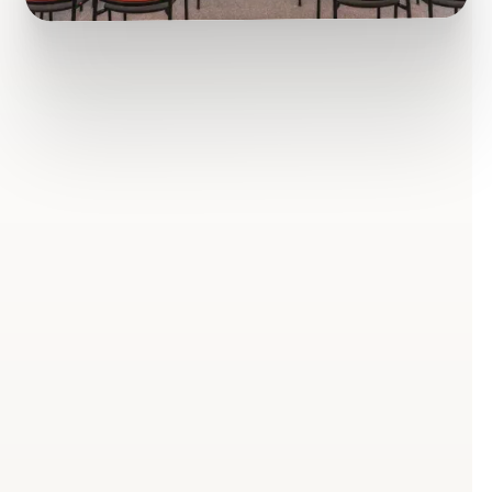
Was steckt hinter „Stark
im Arbeitsalltag"?
Gesundheit am Arbeitsplatz wird zu häufig auf
sichtbare Maßnahmen reduziert: ein Obstkorb im
Pausenraum, ein höhenverstellbarer Schreibtisch.
Diese Angebote haben ihren Wert, greifen aber zu
kurz, wenn dahinter kein Konzept steht. Ganzheitliche
Gesundheit entsteht dort, wo Menschen tatsächlich
arbeiten: im Büro mit neun Stunden Bildschirmzeit, in
der Werkhalle mit körperlicher Dauerbelastung, im
Außendienst zwischen Stau und Kundenterminen, im
Homeoffice mit unscharfer Grenze zwischen
Arbeitszeit und Feierabend.