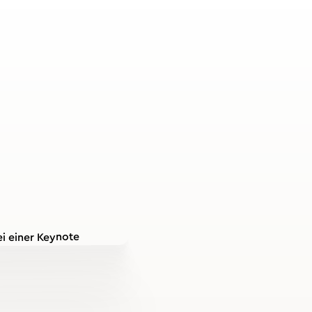
Was ist p
Sicherhe
entscheid
Teamleis
Psychologische Sicherhe
Team, dass zwischenmen
ohne Abwertung, Spott o
Sie misst sich nicht an 
dem Grad persönlicher S
in konkreten Arbeitssitua
können. Das Konzept geh