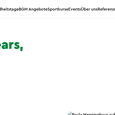
heitstage
BGM Angebote
Sportkurse
Events
Über uns
Referenz
ars,