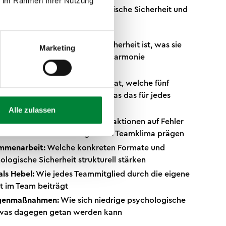
ie im Rahmen Ihrer Nutzung
mes Verständnis für psychologische Sicherheit und
alte im Überblick:
ition:
Was psychologische Sicherheit ist, was sie
Marketing
 sie sich von allgemeiner Teamharmonie
etail:
Was Google gemessen hat, welche fünf
nen identifiziert wurden und was das für jedes
Alle zulassen
ft:
Wie Führungsverhalten, Reaktionen auf Fehler
 abweichenden Meinungen das Teamklima prägen
ammenarbeit:
Welche konkreten Formate und
ogische Sicherheit strukturell stärken
als Hebel:
Wie jedes Teammitglied durch die eigene
it im Team beiträgt
egenmaßnahmen:
Wie sich niedrige psychologische
d was dagegen getan werden kann