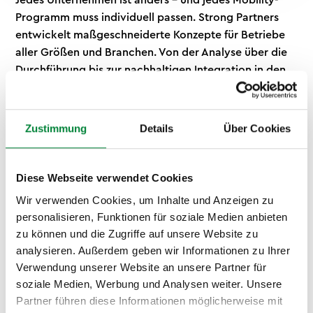
Jedes Unternehmen ist anders – und jedes Mobility-
Programm muss individuell passen. Strong Partners
entwickelt maßgeschneiderte Konzepte für Betriebe
aller Größen und Branchen. Von der Analyse über die
Durchführung bis zur nachhaltigen Integration in den
Arbeitsalltag begleiten wir dich Schritt für Schritt.
Zustimmung
Details
Über Cookies
Bedarfsanalyse und flexible
Formate
Diese Webseite verwendet Cookies
Am Anfang steht die Analyse: Welche Tätigkeiten
Wir verwenden Cookies, um Inhalte und Anzeigen zu
prägen den Arbeitsalltag deiner Mitarbeitenden?
personalisieren, Funktionen für soziale Medien anbieten
Arbeiten sie überwiegend im Büro, in der Produktion
zu können und die Zugriffe auf unsere Website zu
oder im Außendienst? Welche Beschwerden treten am
analysieren. Außerdem geben wir Informationen zu Ihrer
häufigsten auf? Wir führen eine strukturierte
Verwendung unserer Website an unsere Partner für
Bedarfsanalyse durch – vor Ort oder digital – und
soziale Medien, Werbung und Analysen weiter. Unsere
entwickeln darauf basierend ein passgenaues
Partner führen diese Informationen möglicherweise mit