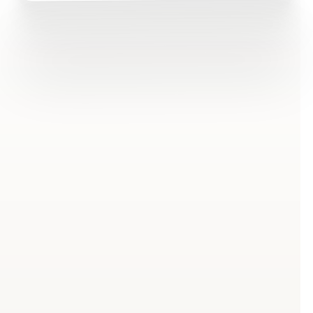
Was ist Mobility Training
und warum braucht dein
Team es?
Mobility Training ist mehr als klassisches Dehnen. Es
kombiniert aktive Beweglichkeit mit Muskelkontrolle
und schafft funktionelle Bewegungsfreiheit, die im
Arbeitsalltag direkt spürbar wird. Flexibilität
beschreibt die passive Bewegungsreichweite eines
Gelenks — Mobility hingegen die Fähigkeit, diese
Reichweite aktiv und kontrolliert zu nutzen.
Mobility vs. Flexibilität vs.
Dehnen