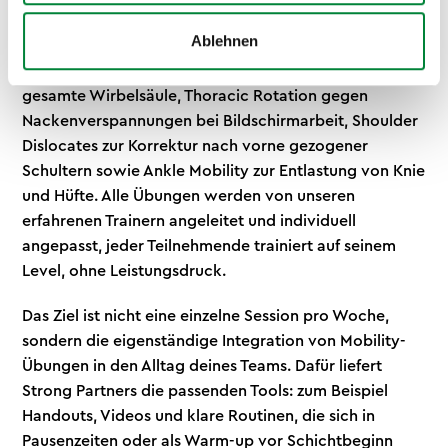
Mobility Training lebt von der richtigen
Ablehnen
Übungsauswahl. Zu den Klassikern gehören der 90/90
Hip Stretch für die Hüftrotation, Cat-Cow für die
gesamte Wirbelsäule, Thoracic Rotation gegen
Nackenverspannungen bei Bildschirmarbeit, Shoulder
Dislocates zur Korrektur nach vorne gezogener
Schultern sowie Ankle Mobility zur Entlastung von Knie
und Hüfte. Alle Übungen werden von unseren
erfahrenen Trainern angeleitet und individuell
angepasst, jeder Teilnehmende trainiert auf seinem
Level, ohne Leistungsdruck.
Das Ziel ist nicht eine einzelne Session pro Woche,
sondern die eigenständige Integration von Mobility-
Übungen in den Alltag deines Teams. Dafür liefert
Strong Partners die passenden Tools: zum Beispiel
Handouts, Videos und klare Routinen, die sich in
Pausenzeiten oder als Warm-up vor Schichtbeginn