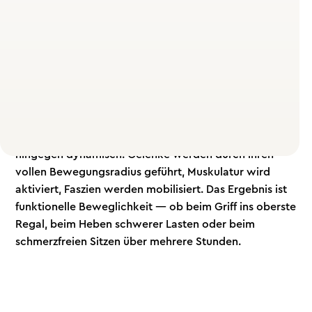
Stell dir vor, du kannst im Sitzen deine Beine weit
spreizen — das ist Flexibilität. Mobility bedeutet, dass
du diese Position aus eigener Kraft einnehmen, halten
und kontrolliert wieder verlassen kannst. Klassisches
statisches Dehnen hält eine Position für 30–60
Sekunden und verbessert primär die passive
Bewegungsreichweite. Mobility Training arbeitet
hingegen dynamisch: Gelenke werden durch ihren
vollen Bewegungsradius geführt, Muskulatur wird
aktiviert, Faszien werden mobilisiert. Das Ergebnis ist
funktionelle Beweglichkeit — ob beim Griff ins oberste
Regal, beim Heben schwerer Lasten oder beim
schmerzfreien Sitzen über mehrere Stunden.