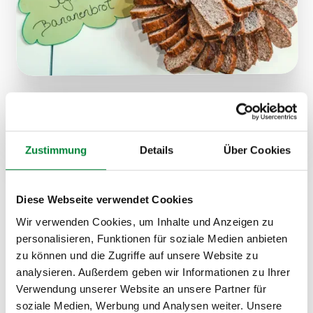
Formate, Zielgruppen und
Einsatzmöglichkeiten
Zustimmung
Details
Über Cookies
Diese Keynote richtet sich in erster Linie an
Unternehmen mit einer signifikanten Außendienst-
Diese Webseite verwendet Cookies
Belegschaft: Vertrieb, Pharmareferenten, technischer
Wir verwenden Cookies, um Inhalte und Anzeigen zu
Außendienst, Servicetechniker und alle anderen
personalisieren, Funktionen für soziale Medien anbieten
Berufsgruppen, die den Großteil ihrer Arbeitszeit mobil
zu können und die Zugriffe auf unsere Website zu
verbringen. Der Vortrag eignet sich als eigenständiger
analysieren. Außerdem geben wir Informationen zu Ihrer
Baustein bei
Gesundheitstagen
mit einem dedizierten
Verwendung unserer Website an unsere Partner für
Außendienst-Programmpunkt, bei regionalen
soziale Medien, Werbung und Analysen weiter. Unsere