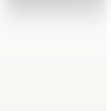
Warum Ernährung im
Außendienst eine
besondere
Herausforderung ist
Wer täglich im Außendienst arbeitet, kennt die
Situation: Die erste Pause kommt zu spät, der Hunger
trifft zwischen zwei Terminen, und das Angebot an der
Tankstelle oder beim Bäcker ist selten das, was dem
Körper wirklich guttut. Unregelmäßige Mahlzeiten,
fehlender Pausenraum und der Griff zu Spontankäufen
sind keine Frage der Disziplin, sondern einer
Arbeitsrealität, die kaum Spielraum lässt.
Außendienstmitarbeitende sind darauf angewiesen,
sich mit schnellen Mahlzeiten zu versorgen, haben