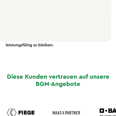
dabei aber oft nur wenig Auswahl. Ungesunde,
schwere Mahlzeiten führen schnell ins sogenannte
„Verdauungs-Koma" und beeinträchtigen die
Leistungsfähigkeit für den Rest des Tages. Eine
ausgewogene Ernährung ist dagegen essenziell, um
auch über lange Strecken hinweg konzentriert und
leistungsfähig zu bleiben.
Diese Kunden vertrauen auf unsere
BGM-Angebote