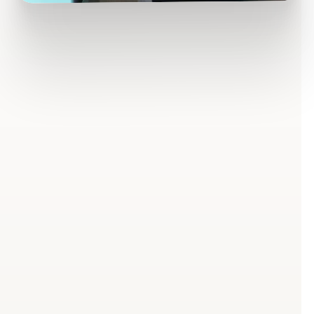
Der Schweinehund ist real
– und er hat gute Gründe
Jedes Jahr dasselbe: Mehr Sport, gesünder essen,
weniger Stress. Die Vorsätze stehen fest, die
Motivation ist kurz nach Silvester noch hoch. Und
dann? Laut der Weihnachtsstudie 2024 des IFES
Instituts halten weniger als ein Drittel der Menschen
langfristig an ihren Neujahrsvorsätzen fest. Die
Mehrheit hält ihre Neujahrsvorsätze nicht länger als
zwei Monate ein.
Das ist kein Willensproblem. Es ist ein
Methodenproblem – und ein Wissensproblem.