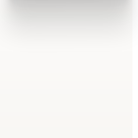
Was sind die Wechseljahre
– und warum sind sie am
Arbeitsplatz relevant?
Die Wechseljahre (Klimakterium) bezeichnen die
hormonelle Übergangsphase im Leben einer Frau, die
in der Regel zwischen dem 45. und 55. Lebensjahr
einsetzt. Über mehrere Jahre sinkt der
Östrogenspiegel sukzessive, was eine Vielzahl
körperlicher und psychischer Veränderungen auslöst.
Die Menopause selbst, das heißt das dauerhafte
Ausbleiben der Menstruation, markiert dabei nur einen
Punkt in einem deutlich längeren Prozess.
Was viele nicht wissen: In Deutschland sind 5,4