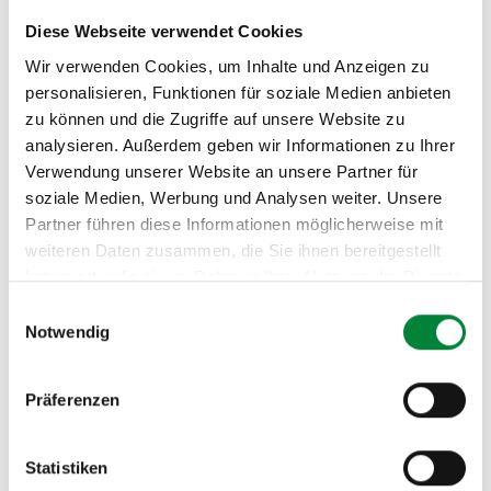
Baustein bei
Gesundheitstagen für Unternehmen
, bei
Diese Webseite verwendet Cookies
Frauen-Netzwerkveranstaltungen oder als Kick-off-
Wir verwenden Cookies, um Inhalte und Anzeigen zu
Format für ein BGM-Jahresthema.
personalisieren, Funktionen für soziale Medien anbieten
zu können und die Zugriffe auf unsere Website zu
Flexibel in Format und Setting
analysieren. Außerdem geben wir Informationen zu Ihrer
Verwendung unserer Website an unsere Partner für
soziale Medien, Werbung und Analysen weiter. Unsere
Der Impulsvortrag dauert 45 bis 60 Minuten und
Partner führen diese Informationen möglicherweise mit
funktioniert in Präsenz sowie als interaktives Online-
weiteren Daten zusammen, die Sie ihnen bereitgestellt
Format. Für eine tiefere Auseinandersetzung bieten wir
haben oder die sie im Rahmen Ihrer Nutzung der Dienste
auch einen
ergänzenden Workshop
mit
gesammelt haben.
Einwilligungsauswahl
Gruppenübungen und persönlichem Austausch an.
Notwendig
Beide Formate sind skalierbar: vom Team-Lunch mit 15
Personen bis zur Jahrestagung mit mehreren Hundert
Teilnehmenden.
Präferenzen
Statistiken