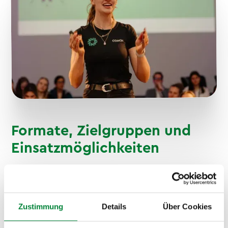
Formate, Zielgruppen und
Einsatzmöglichkeiten
Dieser Vortrag richtet sich primär an Frauen zwischen
40 und 60 Jahren im Berufsleben. Er eignet sich
ebenso für gemischte Teams, HR-Verantwortliche und
Zustimmung
Details
Über Cookies
Führungskräfte, die das Thema im Unternehmen
verankern möchten. Besonders wirkungsvoll ist er als