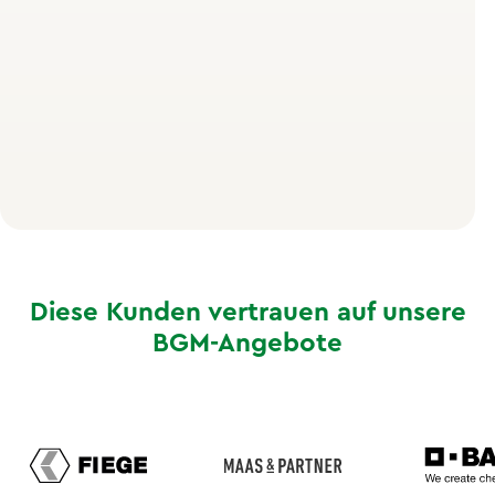
Millionen beziehungsweise 34,5 Prozent aller
sozialversicherungspflichtig beschäftigten Frauen
zwischen 40 und 54 Jahre alt. Rund zwei Drittel von
ihnen leiden laut der Bundeszentrale für
gesundheitliche Aufklärung unter
Wechseljahresbeschwerden. Trotzdem bleibt das
Thema in den meisten Unternehmen ein Tabu.
Diese Kunden vertrauen auf unsere
BGM-Angebote