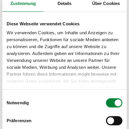
Zustimmung
Details
Über Cookies
Produktionsmitarbeitende: Jede und jeder nimmt
etwas mit.
Diese Webseite verwendet Cookies
Wir verwenden Cookies, um Inhalte und Anzeigen zu
personalisieren, Funktionen für soziale Medien anbieten
zu können und die Zugriffe auf unsere Website zu
analysieren. Außerdem geben wir Informationen zu Ihrer
Verwendung unserer Website an unsere Partner für
soziale Medien, Werbung und Analysen weiter. Unsere
Partner führen diese Informationen möglicherweise mit
weiteren Daten zusammen, die Sie ihnen bereitgestellt
haben oder die sie im Rahmen Ihrer Nutzung der Dienste
Fasten als Baustein im
gesammelt haben.
Einwilligungsauswahl
Notwendig
Betrieblichen
Gesundheitsmanagement
Präferenzen