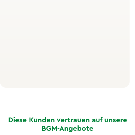
Fasten ist weit mehr als bloßer Verzicht auf Nahrung.
Es setzt komplexe biologische Prozesse in Gang, die
deinen Körper auf zellulärer Ebene regenerieren. Einer
der wichtigsten Mechanismen ist die
Autophagie
– ein
Selbstreinigungsprogramm der Zellen, bei dem
beschädigte Zellbestandteile abgebaut und recycelt
werden.
Zudem kann Fasten die
Insulinsensitivität
verbessern
und entzündungshemmend wirken – zwei zentrale
Faktoren für die Prävention.
Diese Kunden vertrauen auf unsere
BGM-Angebote