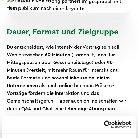
Dauer, Format und Zielgruppe
Du entscheidest, wie intensiv der Vortrag sein soll:
Wähle zwischen
60 Minuten
(kompakt, ideal für
Mittagspausen oder Gesundheitstage) oder
90
Minuten
(vertieft, mit mehr Raum für Interaktion).
Beide Formate sind sowohl
inhouse bei dir im
Unternehmen
als auch
online
buchbar. Präsenz-
Vorträge fördern die Interaktion und das
Gemeinschaftsgefühl – aber auch online schaffen wir
durch Q&A und Chat eine lebendige Atmosphäre.
Der Vortrag richtet sich an
alle Mitarbeitenden
–
unabhängig von Vorkenntnissen, Alter oder
Fitnesslevel. Ob Azubi, Führungskraft oder