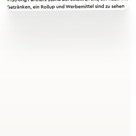
Warum Fasten? Die
wissenschaftlichen
Grundlagen
Die Fastenzeit ist seit Jahrhunderten ein fester
Bestandteil des Jahreslaufs – geprägt von Verzicht und
Besinnung. Heute erlebt das Fasten neue
Aufmerksamkeit im Kontext von Gesundheit,
Lebensstil und Prävention.
Was passiert beim Fasten im
Körper?