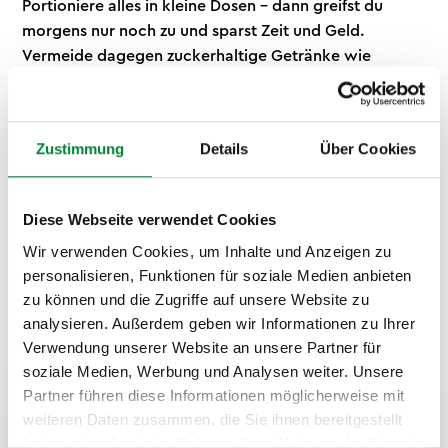
Portioniere alles in kleine Dosen – dann greifst du
morgens nur noch zu und sparst Zeit und Geld.
Vermeide dagegen zuckerhaltige Getränke wie
Energy Drinks: Sie pushen dich kurz, danach fällst du
tiefer als vorher. Auch schweres Fast Food direkt vor
Lernphasen raubt dir Energie fürs Gehirn.
Zustimmung
Details
Über Cookies
Diese Webseite verwendet Cookies
Wir verwenden Cookies, um Inhalte und Anzeigen zu
personalisieren, Funktionen für soziale Medien anbieten
zu können und die Zugriffe auf unsere Website zu
analysieren. Außerdem geben wir Informationen zu Ihrer
Verwendung unserer Website an unsere Partner für
soziale Medien, Werbung und Analysen weiter. Unsere
Partner führen diese Informationen möglicherweise mit
So läuft der Brainfood-
weiteren Daten zusammen, die Sie ihnen bereitgestellt
haben oder die sie im Rahmen Ihrer Nutzung der Dienste