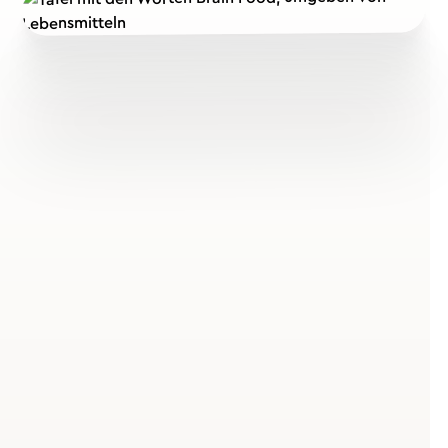
Was ist Brainfood und
warum profitieren Azubis
besonders?
Brainfood – Nahrung fürs Gehirn
Brainfood bezeichnet Lebensmittel, die dein Gehirn
optimal mit Nährstoffen versorgen und so
Konzentration, Merkfähigkeit und mentale
Leistungsfähigkeit steigern. Die drei wichtigsten
Nährstoffgruppen sind
Omega-3-Fettsäuren
(z. B. aus
Lachs, Walnüssen),
komplexe Kohlenhydrate
(z. B. aus
Vollkornprodukten, Haferflocken) und
Proteine
(z. B.