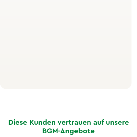
aus Eiern, Hülsenfrüchten). Dein Gehirn verbraucht
rund 20 % deiner Tagesenergie – auch wenn du nur am
Schreibtisch sitzt. Ohne die richtigen Nährstoffe läuft
es buchstäblich auf Sparflamme.
Brainfood wirkt nicht wie ein Energy Drink mit kurzem
Kick, sondern liefert langanhaltende Energie.
Vollkornbrot hält dich länger satt und konzentriert als
Weißbrot, Nüsse stabilisieren deinen Blutzucker besser
als Schokoriegel. Das Beste: Du musst keine teuren
Superfoods kaufen – viele Brainfood-Lebensmittel
bekommst du im normalen Supermarkt.
Diese Kunden vertrauen auf unsere
BGM-Angebote