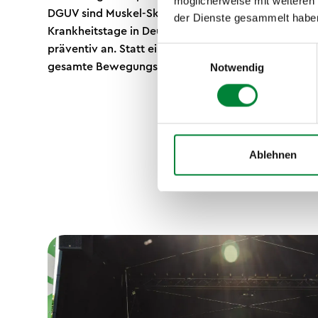
möglicherweise mit weiteren
DGUV sind Muskel-Skelett-Erkrankungen die häufigs
der Dienste gesammelt habe
Krankheitstage in Deutschland – genau hier setzt G
präventiv an. Statt einzelne Problemzonen zu behan
Einwilligungsauswahl
gesamte Bewegungssystem.
Notwendig
Ablehnen