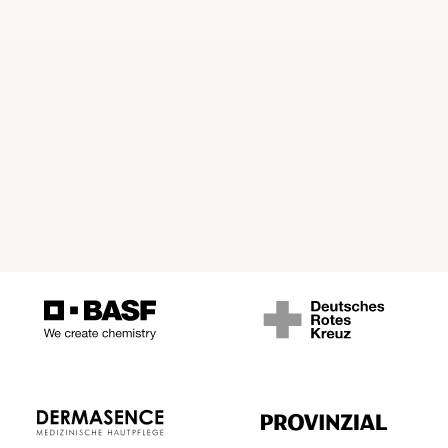
Fitnessleveln. Alle Übung
– vom Einsteiger bis zum 
unden vertrauen auf unsere BGM-