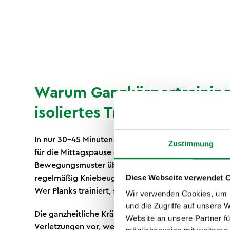
Warum Ganzkörpertraining
isoliertes Training?
In nur 30-45 Minuten trainierst du alle wichtigen M
Zustimmung
für die Mittagspause oder nach Feierabend. Die fun
Bewegungsmuster übertragen sich direkt auf Alltag
Diese Webseite verwendet 
regelmäßig Kniebeugen macht, hebt schwere Kiste
Wer Planks trainiert, sitzt automatisch aufrechter a
Wir verwenden Cookies, um I
und die Zugriffe auf unsere 
Die ganzheitliche Kräftigung von Rücken, Rumpf un
Website an unsere Partner fü
Verletzungen vor, weil die Stabilisierungsmuskulatu