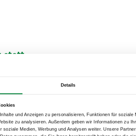
 statt
uskelgruppen – perfekt
Details
ktionalen
ssituationen: Wer
Cookies
n rückenschonender.
m Schreibtisch.
nhalte und Anzeigen zu personalisieren, Funktionen für soziale
Website zu analysieren. Außerdem geben wir Informationen zu I
d Extremitäten beugt
r soziale Medien, Werbung und Analysen weiter. Unsere Partner
r gestärkt wird. Laut