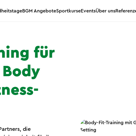
heitstage
BGM Angebote
Sportkurse
Events
Über uns
Referenz
ning für
 Body
tness-
artners, die