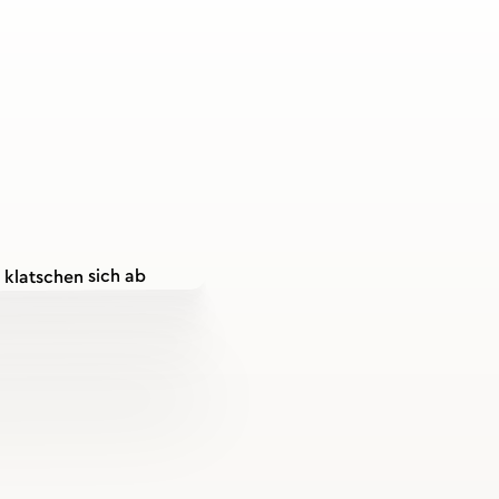
Was ist G
im Unter
Definition u
Ganzkörpertraining bedeu
Einheit aktiviert werden
Schultern. Anders als iso
Körper funktional und al
und zeitsparend.
Bei Strong Partners setz
Functional Training
arbei
alltagsnahen Bewegungsm
Planks.
Zirkeltraining
org
dein Team im Wechsel tra