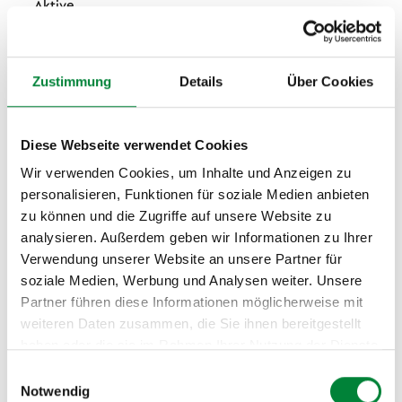
Aktive
Mittel
Alle
Mobilitätsinfrastruktur
Quelle:
GKV-Spitzenverband, Leitfaden Prävention 2023
Zustimmung
Details
Über Cookies
Diese Webseite verwendet Cookies
Wie viel Bewegung brauchen
Wir verwenden Cookies, um Inhalte und Anzeigen zu
Mitarbeitende im Büroalltag
personalisieren, Funktionen für soziale Medien anbieten
wirklich?
zu können und die Zugriffe auf unsere Website zu
analysieren. Außerdem geben wir Informationen zu Ihrer
Verwendung unserer Website an unsere Partner für
Die
WHO-Bewegungsempfehlungen
für Erwachsene
soziale Medien, Werbung und Analysen weiter. Unsere
umfassen 150 bis 300 Minuten moderate Aktivität pro
Partner führen diese Informationen möglicherweise mit
Woche. Auf den Berufsalltag übertragen bedeutet das:
weiteren Daten zusammen, die Sie ihnen bereitgestellt
Wer acht Stunden sitzt und nicht aktiv gegensteuert,
haben oder die sie im Rahmen Ihrer Nutzung der Dienste
sammelt ein wachsendes Bewegungsdefizit an, das
gesammelt haben.
Einwilligungsauswahl
Freizeitaktivität allein kaum ausgleicht.
Notwendig