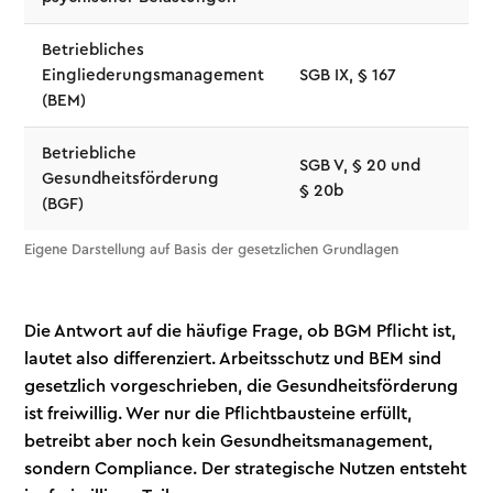
Betriebliches
Pfl
Eingliederungsmanagement
SGB IX, § 167
Wo
(BEM)
Aus
Betriebliche
SGB V, § 20 und
Fre
Gesundheitsförderung
§ 20b
fö
(BGF)
Eigene Darstellung auf Basis der gesetzlichen Grundlagen
Die Antwort auf die häufige Frage, ob BGM Pflicht ist,
lautet also differenziert. Arbeitsschutz und BEM sind
gesetzlich vorgeschrieben, die Gesundheitsförderung
ist freiwillig. Wer nur die Pflichtbausteine erfüllt,
betreibt aber noch kein Gesundheitsmanagement,
sondern Compliance. Der strategische Nutzen entsteht