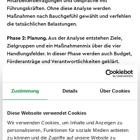
Mitarbeiterbefragungen und Gespräche mit
Führungskräften. Ohne diese Analyse werden
Maßnahmen nach Bauchgefühl gewählt und verfehlen
die tatsächlichen Belastungen.
Phase 2: Planung.
Aus der Analyse entstehen Ziele,
Zielgruppen und ein Maßnahmenmix über die vier
Handlungsfelder. In dieser Phase werden auch Budget,
Förderanträge und Verantwortlichkeiten geklärt.
Bewährt hat sich ein Steuerkreis aus
Geschäftsführung, HR und Mitarbeitendenvertretung.
Zustimmung
Details
Über Cookies
Phase 3: Umsetzung.
Die Maßnahmen starten,
idealerweise mit einem sichtbaren Auftakt wie einem
Gesundheitstag, der das Thema im Unternehmen
Diese Webseite verwendet Cookies
verankert, gefolgt von kontinuierlichen Formaten.
Kommunikation ist in dieser Phase der Erfolgsfaktor,
Wir verwenden Cookies, um Inhalte und Anzeigen zu
personalisieren, Funktionen für soziale Medien anbieten
denn das beste Angebot wirkt nicht, wenn es niemand
zu können und die Zugriffe auf unsere Website zu
kennt.