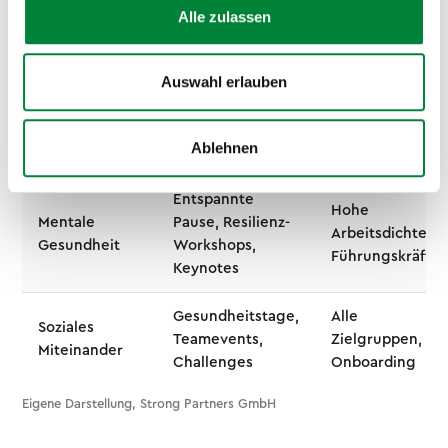
Bewegung
Firmenfitness,
Alle zulassen
Produktion
Lauf-Events
Auswahl erlauben
Workshops,
Alle
Lunch & Learn,
Ernährung
Zielgruppen,
Meal-Prep-
Schichtdienst
Ablehnen
Impulse
Entspannte
Hohe
Mentale
Pause, Resilienz-
Arbeitsdichte,
Gesundheit
Workshops,
Führungskräfte
Keynotes
Gesundheitstage,
Alle
Soziales
Teamevents,
Zielgruppen,
Miteinander
Challenges
Onboarding
Eigene Darstellung, Strong Partners GmbH