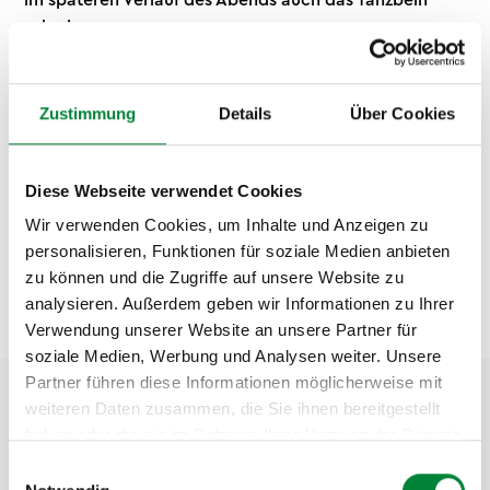
schwingen.
Stay tuned & meldet euch an, denn: wer nicht kommt,
war nicht dabei!
Zustimmung
Details
Über Cookies
Der nächste Termin ist am:
04.09.2026
Diese Webseite verwendet Cookies
Wir verwenden Cookies, um Inhalte und Anzeigen zu
personalisieren, Funktionen für soziale Medien anbieten
Jetzt anmelden
zu können und die Zugriffe auf unsere Website zu
analysieren. Außerdem geben wir Informationen zu Ihrer
Verwendung unserer Website an unsere Partner für
soziale Medien, Werbung und Analysen weiter. Unsere
Partner führen diese Informationen möglicherweise mit
weiteren Daten zusammen, die Sie ihnen bereitgestellt
haben oder die sie im Rahmen Ihrer Nutzung der Dienste
Gemeinsam sportliche
gesammelt haben.
Einwilligungsauswahl